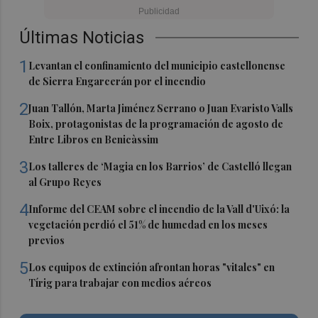
Últimas Noticias
1
Levantan el confinamiento del municipio castellonense
de Sierra Engarcerán por el incendio
2
Juan Tallón, Marta Jiménez Serrano o Juan Evaristo Valls
Boix, protagonistas de la programación de agosto de
Entre Libros en Benicàssim
3
Los talleres de ‘Magia en los Barrios’ de Castelló llegan
al Grupo Reyes
4
Informe del CEAM sobre el incendio de la Vall d'Uixó: la
vegetación perdió el 51% de humedad en los meses
previos
5
Los equipos de extinción afrontan horas "vitales" en
Tírig para trabajar con medios aéreos