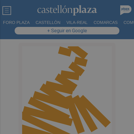
FORO PLAZA
CASTELLÓN
VILA-REAL
COMARCAS
COM
+ Seguir en Google