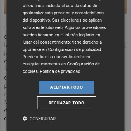
otros fines, incluido el uso de datos de
geolocalización precisos y características
del dispositivo. Sus elecciones se aplican
solo a este sitio web. Algunos proveedores
L’alcalde de Morella,
Bernabé Sangüesa
, ha
pueden basarse en el interés legítimo en
destacat que “és el cartell que representarà
lugar del consentimiento; tiene derecho a
la festa més important i esperada de Morella,
oponerse en
Configuración de publicidad
.
ja que sols té lloc cada sis anys” i ha afegit
Puede retirar su consentimiento en
que “mostra alguns dels elements que en
cualquier momento en
Configuración de
formen part i es podran trobar pels carrers
cookies
.
Política de privacidad
del poble des del 17 fins al 27 d’agost”. El
primer edil ha explicat que “tindre ja la
ACEPTAR TODO
imatge del 55 Sexenni és la prova que
Morella ja està immersa en els preparatius
RECHAZAR TODO
de la festa amb tots els treballs que això
comporta durant tot l’any”.
CONFIGURAR