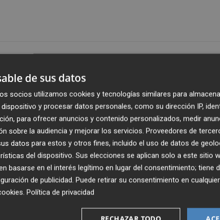
Publicado: 08/05/2024 ·
15:1
Actualizado: 08/05/2024 · 1
able de sus datos
os socios utilizamos cookies y tecnologías similares para almacena
 Gran Casino de Vila-real acollirà l’acte de lliurament dels
dispositivo y procesar datos personales, como su dirección IP, iden
sta XXVII edició, a més del tradicional premi de narrativ
ción, para ofrecer anuncios y contenido personalizados, medir anun
a amb la intenció que esdevinga un certamen de referència
n sobre la audiencia y mejorar los servicios.
Proveedores de tercer
ic. Així, al premi de contes, que manté la dotació de 600
s datos para estos y otros fines, incluido el uso de datos de geolo
ó de la nova modalitat. A més, l’obra guanyadora del premi
rísticas del dispositivo. Sus elecciones se aplican solo a este sitio
 estarà a la venda en llibreries de tot l’Estat.
 basarse en el interés legítimo en lugar del consentimiento; tiene 
guración de publicidad
. Puede retirar su consentimiento en cualqu
al premi de narrativa breu i 14 obres han optat a la
cookies
.
Política de privacidad
ó, representant de l’AC El Guitarró "el fet que, des de la
RECHAZAR TODO
ACE
a es puga trobar en totes les llibreries i fires del llibre, i