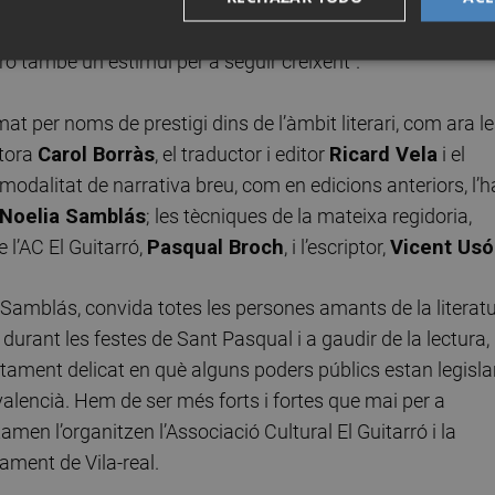
a il·lusió, sinó la prova més clara que, a poc a poc,
ò també un estímul per a seguir creixent".
at per noms de prestigi dins de l’àmbit literari, com ara l
ditora
Carol Borràs
, el traductor i editor
Ricard Vela
i el
a modalitat de narrativa breu, com en edicions anteriors, l’
Noelia Samblás
; les tècniques de la mateixa regidoria,
e l’AC El Guitarró,
Pasqual Broch
, i l’escriptor,
Vicent Usó
 Samblás, convida totes les persones amants de la literat
 durant les festes de Sant Pasqual i a gaudir de la lectura,
tament delicat en què alguns poders públics estan legisla
valencià. Hem de ser més forts i fortes que mai per a
tamen l’organitzen l’Associació Cultural El Guitarró i la
ament de Vila-real.