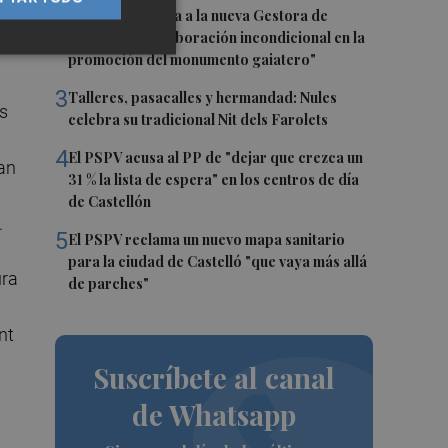
2
Castelló traslada a la nueva Gestora de
Gaiates su "colaboración incondicional en la
promoción del monumento gaiatero"
3
Talleres, pasacalles y hermandad: Nules
es
celebra su tradicional Nit dels Farolets
4
El PSPV acusa al PP de "dejar que crezca un
han
31 % la lista de espera" en los centros de día
de Castellón
.
5
El PSPV reclama un nuevo mapa sanitario
para la ciudad de Castelló "que vaya más allá
ura
de parches"
nt
Suscríbete al canal
de Whatsapp