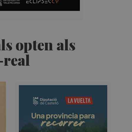
als opten als
-real