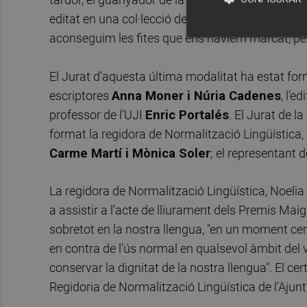
editat en una col·lecció de prestigi, és, no sols un
aconseguim les fites que ens havíem marcat, per
El Jurat d’aquesta última modalitat ha estat form
escriptores
Anna Moner i Núria Cadenes
, l’e
professor de l’UJI
Enric Portalés
. El Jurat de l
format la regidora de Normalització Lingüística,
Carme Martí i Mònica Soler
; el representant d
La regidora de Normalització Lingüística, Noelia
a assistir a l’acte de lliurament dels Premis Maig
sobretot en la nostra llengua, "en un moment cer
en contra de l’ús normal en qualsevol àmbit del 
conservar la dignitat de la nostra llengua". El cer
Regidoria de Normalització Lingüística de l’Ajunt