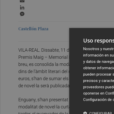
LinkedIn
Messenger
Castellón Plaza
Uso respons
Nosotros y nuestr
VILA-REAL. Dissabte, 11 de maig, a les 12.00 h, el
información en su 
Premis Maig – Memorial Pasqual Batalla. En aque
y datos de navega
breu, es consolida la modalitat de novel·la curt
obtener informació
dins de l’àmbit literari del nostre domini lingüíst
pueden procesar su
euros, s’han de sumar els 2.000 euros de dotaci
precisos y caracte
de novel·la serà publicada per l’editorial Bromera i
proveedores pueden
oponerse en
Confi
Enguany, s’han presentat 71 originals, 57 contes 
Configuración de 
modalitat de novel·la curta. En opinió de Vicent Us
CONFIGURAR
tardor, el guanyador de la modalitat de novel·la curt