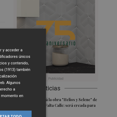
3
6:12
r y acceder a
tificadores únicos
a
cios y contenido,
os (1913)
también
calización
 web. Algunos
Últimas Noticias
derecho a
ier momento en
1
Castelló acogerá la obra "Helios y Selene" de
la compañía Te Falta Calle: será creada para
el eclipse
PTAR TODO