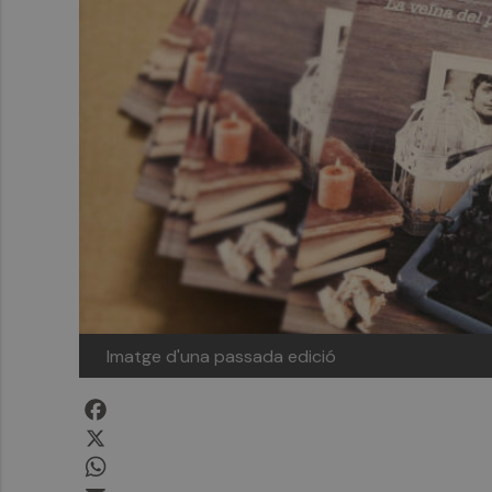
Imatge d'una passada edició
Facebook
X
WhatsApp
Email