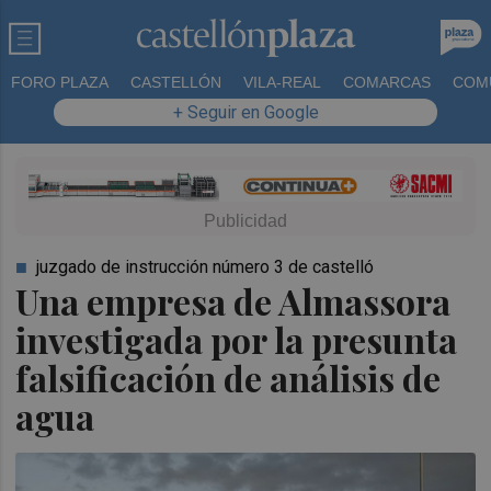
FORO PLAZA
CASTELLÓN
VILA-REAL
COMARCAS
COM
+ Seguir en Google
juzgado de instrucción número 3 de castelló
Una empresa de Almassora
investigada por la presunta
falsificación de análisis de
agua