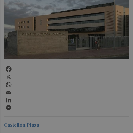
Facebook
X
WhatsApp
Email
LinkedIn
Messenger
Castellón Plaza