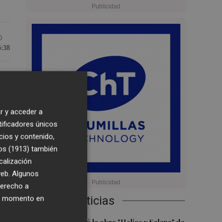
0
5:38
r y acceder a
tificadores únicos
o:
cios y contenido,
de
os (1913)
también
calización
 web. Algunos
derecho a
 de
ier momento en
Últimas Noticias
ia