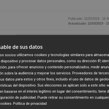
Publicado: 11/03/2019 ·
15:3
Actualizado: 11/03/2019 · 1
inaugurat, en el vestíbul de la Facultat de Ciències
lo adivasi de la India a través a fotografía y el vídeo
able de sus datos
im 29 de març de 2019.
os socios utilizamos cookies y tecnologías similares para almacena
dispositivo y procesar datos personales, como su dirección IP, iden
 de los ODS en la educación universitaria para el desarroll
ción, para ofrecer anuncios y contenido personalizados, medir anun
afía y el video participativo', concedit en la convocatòria 
n sobre la audiencia y mejorar los servicios.
Proveedores de tercer
ooperació al Desenvolupament i Solidaritat (OCDS).
s datos para estos y otros fines, incluido el uso de datos de geolo
rísticas del dispositivo. Sus elecciones se aplican solo a este sitio
 basarse en el interés legítimo en lugar del consentimiento; tiene 
’UJI i del Col·legi Universitari St. Xavier’s College, Ranchi,
guración de publicidad
. Puede retirar su consentimiento en cualqu
eriodisme i Mitjans de Comunicació i del professorat i
cookies
.
Política de privacidad
genes; i, per part de l’UJI, de
Carmina Peñarrocha, Son