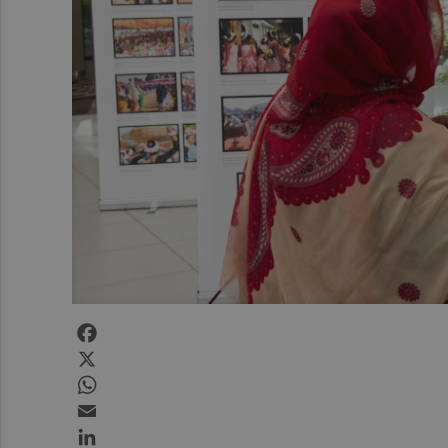
Facebook
X
WhatsApp
Email
LinkedIn