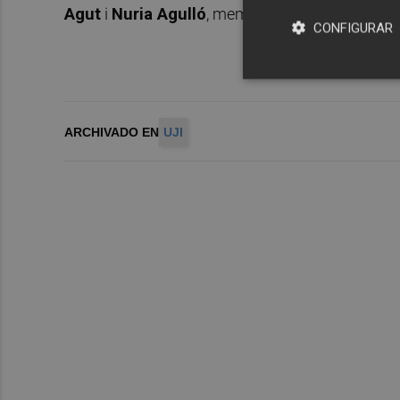
Agut
i
Nuria Agulló
, membres de l’equip dirigit 
CONFIGURAR
ARCHIVADO EN
UJI