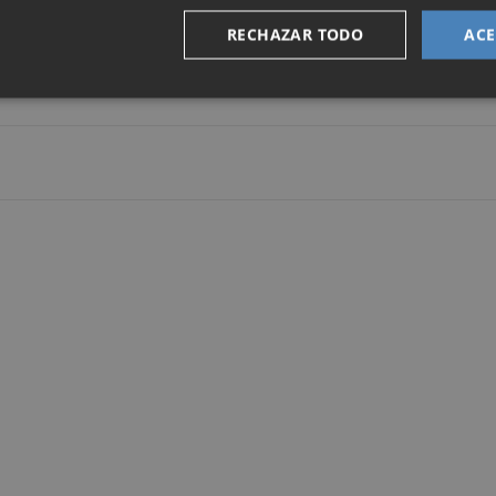
per
Rosana Peris.
RECHAZAR TODO
ACE