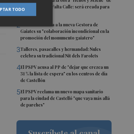
1
Castelló acogerá la obra "Helios y Selene" de
la compañía Te Falta Calle: será creada para
PTAR TODO
el eclipse
2
Castelló traslada a la nueva Gestora de
Gaiates su "colaboración incondicional en la
promoción del monumento gaiatero"
3
Talleres, pasacalles y hermandad: Nules
celebra su tradicional Nit dels Farolets
4
El PSPV acusa al PP de "dejar que crezca un
31 % la lista de espera" en los centros de día
de Castellón
5
El PSPV reclama un nuevo mapa sanitario
para la ciudad de Castelló "que vaya más allá
de parches"
Suscríbete al canal