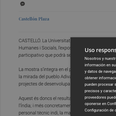
Messenger
Castellón Plaza
CASTELLÓ. La Universitat Jaume I de Castelló ha 
Humanes i Socials, l’exposició
La mirada del pueb
Uso respons
participativo
que podrà ser visitada fins al pròx
Nosotros y nuestr
información en su 
La mostra s’integra en el projecte 'Incorporación
y datos de navega
la mirada del pueblo Adivasi a través de la fotogr
obtener informació
projectes de desenvolupament de l’Oficina de C
pueden procesar su
precisos y caracte
proveedores pueden
Aquest és doncs el resultat de la col·laboració de l
oponerse en
Confi
l'Índia; i més concretament dels estudiants de P
Configuración de 
personal tècnic indi, la majoria dels quals són indí