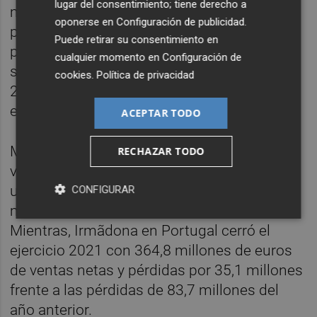
lugar del consentimiento; tiene derecho a
márgenes y calidad, lo que les ayudará a
oponerse en
Configuración de publicidad
.
potenciar su liderazgo en el sector a largo
Puede retirar su consentimiento en
plazo. Además, la cuota de participación de
cualquier momento en
Configuración de
sus marcas propias sigue aumentando y en
cookies
.
Política de privacidad
2021 representaron el 68,3% de sus ventas
en España.
ACEPTAR TODO
Mercadona en España en 2021
alcanzó
RECHAZAR TODO
ventas netas de 25.154 millones de euros,
un 2,25% más, y un beneficio neto de 680,3
CONFIGURAR
millones, un 6,46% menos.
Mientras, Irmãdona en Portugal
cerró el
ejercicio 2021 con 364,8 millones de euros
de ventas netas y pérdidas por 35,1 millones
frente a las pérdidas de 83,7 millones del
año anterior.