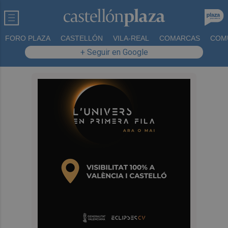
FORO PLAZA
CASTELLÓN
VILA-REAL
COMARCAS
COM
+ Seguir en Google