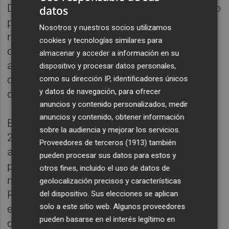
Debido a los 58 cierres de los centros que no
datos
pudieron ser adaptados a este nuevo
Nosotros y nuestros socios utilizamos
modelo, el portfolio de tiendas en España
cookies y tecnologías similares para
quedó en 1.633, 12 más respecto al año
almacenar y acceder a información en su
anterior. Mientras, no abrió ninguna nueva
dispositivo y procesar datos personales,
colmena
en 2021, aunque se han realizado
como su dirección IP, identificadores únicos
y datos de navegación, para ofrecer
dos aperturas en 2022 - Alicante y Sevilla-.
anuncios y contenido personalizados, medir
anuncios y contenido, obtener información
En Portugal, la compañía cerró el ejercicio
sobre la audiencia y mejorar los servicios.
2021 con 29 centros, 9 más sobre el año
Proveedores de terceros (1913)
también
anterior, y se trabaja en la segunda
pueden procesar sus datos para estos y
plataforma. Se invirtieron más de 110
otros fines, incluido el uso de datos de
millones de euros. Según señala Fernández
geolocalización precisos y características
Reguero, la estrategia de proveedor
del dispositivo. Sus elecciones se aplican
solo a este sitio web. Algunos proveedores
especialista "
Totaler
" impulsa la mejora
pueden basarse en el interés legítimo en
continua de costes, precios de venta,