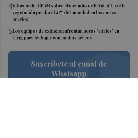
4
Informe del CEAM sobre el incendio de la Vall d'Uixó: la
vegetación perdió el 51% de humedad en los meses
previos
5
Los equipos de extinción afrontan horas "vitales" en
Tírig para trabajar con medios aéreos
Suscríbete al canal de
Whatsapp
Siempre al día de las últimas noticias
¡Quiero suscribirme!