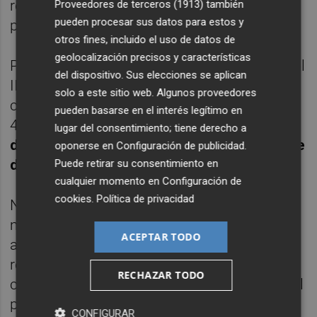
realizar intervenciones de búsqueda de
Proveedores de terceros (1913)
también
pueden procesar sus datos para estos y
personas desaparecidas", ha indicado.
otros fines, incluido el uso de datos de
geolocalización precisos y características
Para generar este modelo, el investigador del
del dispositivo. Sus elecciones se aplican
IIAMA-UPV ha trabajado con una gran
solo a este sitio web. Algunos proveedores
cantidad de celdas de cálculo, en concreto
pueden basarse en el interés legítimo en
41.5000, con
el objetivo de conseguir la
lugar del consentimiento; tiene derecho a
delimitación geográfica más precisa posible
oponerse en
Configuración de publicidad
.
del área de inundación.
Puede retirar su consentimiento en
cualquier momento en
Configuración de
cookies
.
Política de privacidad
No obstante, Vallés ha incidido en que "el
modelo está ideado como herramienta de
ACEPTAR TODO
apoyo". "Es fruto de un trabajo de
recopilación de datos y de muchas horas de
RECHAZAR TODO
cálculo, con datos registrados de la Dana del
pasado 29 de octubre, pero que se podría
CONFIGURAR