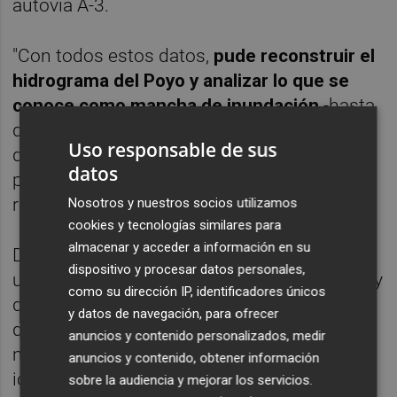
autovía A-3.
"Con todos estos datos,
pude reconstruir el
hidrograma del Poyo y analizar lo que se
conoce como mancha de inundación
-hasta
dónde llegaba el agua- y el comportamiento
Uso responsable de sus
de la riada en las otras cuencas, con la
datos
potencia hidráulica como valor final de
referencia", ha detallado el investigador.
Nosotros y nuestros socios utilizamos
cookies y tecnologías similares para
almacenar y acceder a información en su
De este modo, ha especificado que hay un
dispositivo y procesar datos personales,
umbral a partir del cual la corriente se frena y
como su dirección IP, identificadores únicos
deposita todo lo que transporta, que es el
y datos de navegación, para ofrecer
que su proyecto busca determinar. "El
anuncios y contenido personalizados, medir
modelo ayuda a determinar dicho umbral e
anuncios y contenido, obtener información
identificar así aquellas áreas idóneas para
sobre la audiencia y mejorar los servicios.