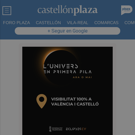
FORO PLAZA
CASTELLÓN
VILA-REAL
COMARCAS
COM
+ Seguir en Google