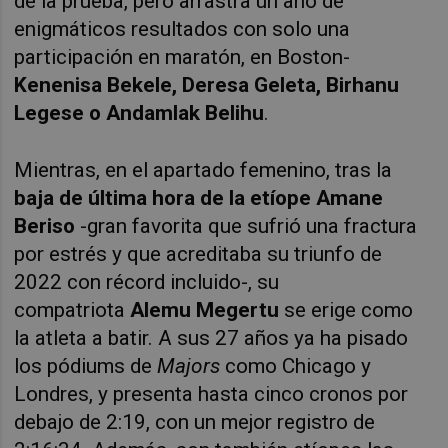
de la prueba, pero arrastra un año de
enigmáticos resultados con solo una
participación en maratón, en Boston-
Kenenisa Bekele,
Deresa Geleta,
Birhanu
Legese o
Andamlak Belihu
.
Mientras, en el apartado femenino, tras la
baja de última hora de l
a etíope Amane
Beriso
-gran favorita que sufrió
una fractura
por estrés y que acreditaba su triunfo de
2022 con récord incluido-, su
compatriota
Alemu Megertu
se erige como
la atleta a batir. A sus 27 años ya ha pisado
los pódiums de
Majors
como Chicago y
Londres, y presenta hasta cinco cronos por
debajo de 2:19, con un mejor registro de