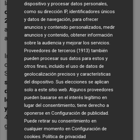
la zona sur metropolitana. En total,
la
dispositivo y procesar datos personales,
organización ha ayudado a encontrar unas
como su dirección IP, identificadores únicos
y datos de navegación, para ofrecer
200 habitaciones alternativas
, aunque en
anuncios y contenido personalizados, medir
algún caso se ha tenido que recurrir a
anuncios y contenido, obtener información
alojamientos en localidades como Gandia.
sobre la audiencia y mejorar los servicios.
Proveedores de terceros (1913)
también
Incluso, dados los enormes problemas de
pueden procesar sus datos para estos y
comunicación que existen aún entre L'Horta
otros fines, incluido el uso de datos de
Sud y la capital,
el Maratón ha preparado
geolocalización precisos y características
seis líneas lanzadera que este mismo
del dispositivo. Sus elecciones se aplican
solo a este sitio web. Algunos proveedores
domingo conectarán algunas de las
pueden basarse en el interés legítimo en
localidades afectadas con la zona de salida
lugar del consentimiento; tiene derecho a
y meta de la prueba
. Se calcula que unos
oponerse en
Configuración de publicidad
.
400 corredores harán uso de este servicio
Puede retirar su consentimiento en
gratuito.
cualquier momento en
Configuración de
cookies
.
Política de privacidad