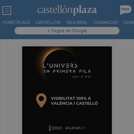
FORO PLAZA
CASTELLÓN
VILA-REAL
COMARCAS
COM
+ Seguir en Google