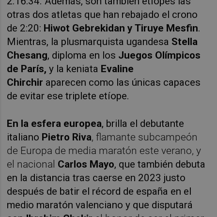
2:16:34. Además, son también etíopes las
otras dos atletas que han rebajado el crono
de 2:20:
Hiwot Gebrekidan y
Tiruye Mesfin
.
Mientras,
la plusmarquista ugandesa
Stella
Chesang
, diploma en los
Juegos Olímpicos
de París,
y la keniata
E
valine
Chirchir
aparecen como las únicas capaces
de evitar ese triplete etíope.
En la esfera
europea
, brilla el debutante
italiano
Pietro Riva
, flamante subcampeón
de Europa de media maratón este verano, y
el nacional
Carlos Mayo
, que también debuta
en la distancia tras caerse en 2023 justo
después de batir el récord de españa en el
medio maratón valenciano y que disputará