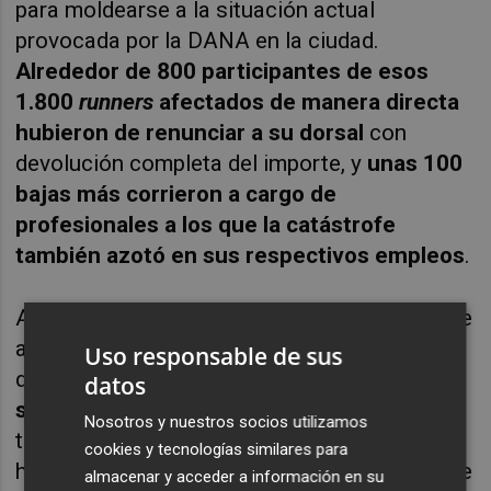
para moldearse a la situación actual
provocada por la DANA en la ciudad.
Alrededor de 800 participantes de esos
1.800
runners
afectados de manera directa
hubieron de renunciar a su dorsal
con
devolución completa del importe, y
unas 100
bajas más corrieron a cargo de
profesionales a los que la catástrofe
también azotó en sus respectivos empleos
.
Además de eso, la organización ha tenido que
atender durante las últimas semanas a
Uso responsable de sus
diversos
corredores cuyas pernoctaciones
datos
se vieron afectadas por el temporal
, que
Nosotros y nuestros socios utilizamos
también inhabilitó tres establecimientos
cookies y tecnologías similares para
hoteleros situados en centros comerciales de
almacenar y acceder a información en su