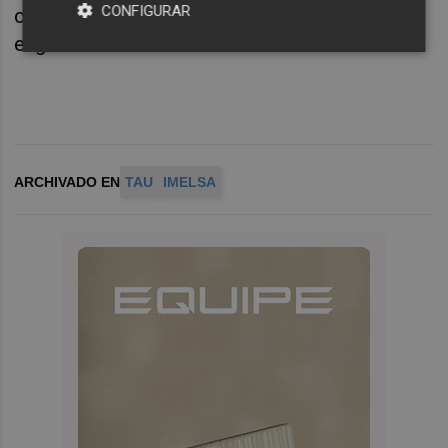
CONFIGURAR
controladas por Bevanent le habría llegado al
exgerente de Imelsa
ARCHIVADO EN
TAU
IMELSA