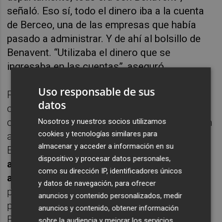
señaló. Eso sí, todo el dinero iba a la cuenta
de Berceo, una de las empresas que había
pasado a administrar. Y de ahí al bolsillo de
Benavent. “Utilizaba el dinero que se
ingresaba en las cuentas”, aseguró.
Uso responsable de sus
Pero formalmente era él quien lo hacía,
datos
como pasó, según dijo, en julio de 2010,
cuando compró con una de las empresas un
Nosotros y nuestros socios utilizamos
cookies y tecnologías similares para
apartamento en Xàbia para disfrute de
almacenar y acceder a información en su
Benavent por 172.000 euros.
“Estaba
dispositivo y procesar datos personales,
adosado a uno que había comprado
como su dirección IP, identificadores únicos
anteriormente Marcos
. Se sacó un
y datos de navegación, para ofrecer
préstamo y con Berceo y se iba pagando
anuncios y contenido personalizados, medir
poco a poco”, señaló. En 2015, ya con
anuncios y contenido, obtener información
Benavent fuera de la Diputación y sin
sobre la audiencia y mejorar los servicios.