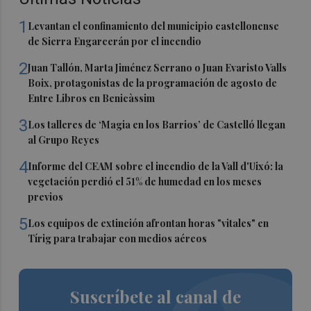
1
Levantan el confinamiento del municipio castellonense
de Sierra Engarcerán por el incendio
2
Juan Tallón, Marta Jiménez Serrano o Juan Evaristo Valls
Boix, protagonistas de la programación de agosto de
Entre Libros en Benicàssim
3
Los talleres de ‘Magia en los Barrios’ de Castelló llegan
al Grupo Reyes
4
Informe del CEAM sobre el incendio de la Vall d'Uixó: la
vegetación perdió el 51% de humedad en los meses
previos
5
Los equipos de extinción afrontan horas "vitales" en
Tírig para trabajar con medios aéreos
Suscríbete al canal de