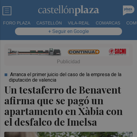
FORO PLAZA
CASTELLÓN
VILA-REAL
COMARCAS
COM
+ Seguir en Google
Arranca el primer juicio del caso de la empresa de la
diputación de valencia
Un testaferro de Benavent
afirma que se pagó un
apartamento en Xàbia con
el desfalco de Imelsa