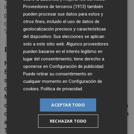
ingresos, tuvo que venderlos porque no se
Proveedores de terceros (1913)
también
pueden procesar sus datos para estos y
podían pagar “las letras y los gastos”. El
otros fines, incluido el uso de datos de
dinero, aseguró, volvió a la cuenta de Berceo
geolocalización precisos y características
“excepto el de una plaza de garaje”.
del dispositivo. Sus elecciones se aplican
solo a este sitio web. Algunos proveedores
Facturas falsas
pueden basarse en el interés legítimo en
lugar del consentimiento; tiene derecho a
No fue el único testimonio contrario a
oponerse en
Configuración de publicidad
.
Benavent, el consejero delegado de la
Puede retirar su consentimiento en
sevillana Cyan Animática reconoció que les
cualquier momento en
Configuración de
contactaron para hacer un trabajo para el
cookies
.
Política de privacidad
MUVIM y que tras cobrar una primera parte
del mismo, 30.000 euros, se
le pidió que para
ACEPTAR TODO
cobrar la Segunda, 15.000, hiciera una factura
RECHAZAR TODO
añadiéndole 41.000 euros más, que vía
Thematica Events, una de la empresas