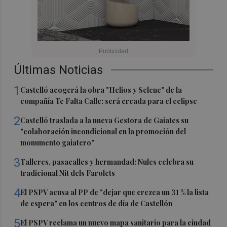
Últimas Noticias
1
Castelló acogerá la obra "Helios y Selene" de la
compañía Te Falta Calle: será creada para el eclipse
2
Castelló traslada a la nueva Gestora de Gaiates su
"colaboración incondicional en la promoción del
monumento gaiatero"
3
Talleres, pasacalles y hermandad: Nules celebra su
tradicional Nit dels Farolets
4
El PSPV acusa al PP de "dejar que crezca un 31 % la lista
de espera" en los centros de día de Castellón
5
El PSPV reclama un nuevo mapa sanitario para la ciudad