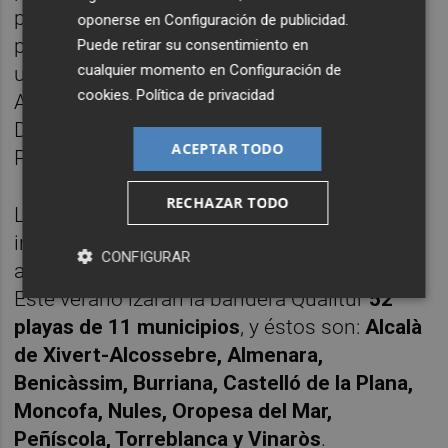
provincias, Alicante es una de las que más
oponerse en
Configuración de publicidad
.
playas certificadas tiene, con un total de 86
Puede retirar su consentimiento en
cualquier momento en
Configuración de
ubicadas en 11 municipios, que son Altea,
cookies
.
Política de privacidad
Alicante, Benidorm, Benissa, El Campello,
Dénia, Orihuela, Pilar de la Horadada, Santa
ACEPTAR TODO
Pola, Torrevieja y La Villajoyosa.
RECHAZAR TODO
La provincia de Castellón es la que mayor
incremento de certificados ha tenido este
CONFIGURAR
año con 2Qs de Calidad Turística nuevas.
Este verano izarán la bandera Qualitur
52
playas de 11 municipios
, y éstos son:
Alcalà
de Xivert-Alcossebre, Almenara,
Benicàssim, Burriana, Castelló de la Plana,
Moncofa, Nules, Oropesa del Mar,
Peñíscola, Torreblanca y Vinaròs
.