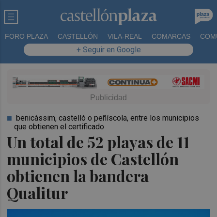
FORO PLAZA
CASTELLÓN
VILA-REAL
COMARCAS
COM
+ Seguir en Google
benicàssim, castelló o peñíscola, entre los municipios
que obtienen el certificado
Un total de 52 playas de 11
municipios de Castellón
obtienen la bandera
Qualitur