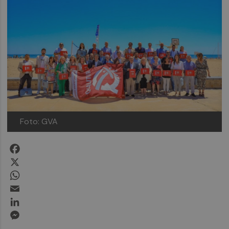
Foto: GVA
Facebook
X
WhatsApp
Email
LinkedIn
Messenger