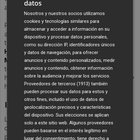
datos
añadido.
Nosotros y nuestros socios utilizamos
cookies y tecnologías similares para
Por último, durante su intervención en este
almacenar y acceder a información en su
acto de entrega, en el que ha participado
dispositivo y procesar datos personales,
también el director general de Turisme,
como su dirección IP, identificadores únicos
Herick Campos
, y el alcalde de Alboraya,
y datos de navegación, para ofrecer
Miguel Chavarría
, Colomer ha felicitado a
anuncios y contenido personalizados, medir
anuncios y contenido, obtener información
todos los municipios galardonados, "porque
sobre la audiencia y mejorar los servicios.
hemos hecho de esto una causa de estado y
Proveedores de terceros (1913)
también
hemos ido a mejor", ha apuntado.
pueden procesar sus datos para estos y
otros fines, incluido el uso de datos de
Bandera Qualitur por provincias
geolocalización precisos y características
del dispositivo. Sus elecciones se aplican
La Comunitat Valenciana es la segunda
solo a este sitio web. Algunos proveedores
comunidad autónoma en el ranking de
pueden basarse en el interés legítimo en
playas certificadas a nivel nacional. Por
lugar del consentimiento; tiene derecho a