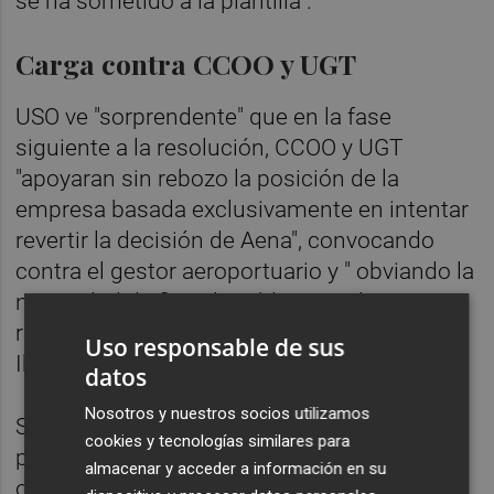
se ha sometido a la plantilla".
Carga contra CCOO y UGT
USO ve "sorprendente" que en la fase
siguiente a la resolución, CCOO y UGT
"apoyaran sin rebozo la posición de la
empresa basada exclusivamente en intentar
revertir la decisión de Aena", convocando
contra el gestor aeroportuario y " obviando la
necesidad de fijar el problema en la
realización del 'autohandling' por parte de
Uso responsable de sus
Iberia.
datos
Nosotros y nuestros socios utilizamos
Sin embargo, prosigue el sindicato, desde
cookies y tecnologías similares para
principio de este mes, ambas
almacenar y acceder a información en su
organizaciones "parece que se han dado