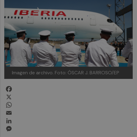
Imagen de archivo. Foto: ÓSCAR J. BARROSO/EP
Facebook
X
WhatsApp
Email
LinkedIn
Messenger