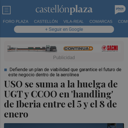
FORO PLAZA
CASTELLÓN
VILA-REAL
COMARCAS
COM
+ Seguir en Google
Defiende un plan de viabilidad que garantice el futuro de
este negocio dentro de la aerolínea
USO se suma a la huelga de
UGT y CCOO en 'handling'
de Iberia entre el 5 y el 8 de
enero