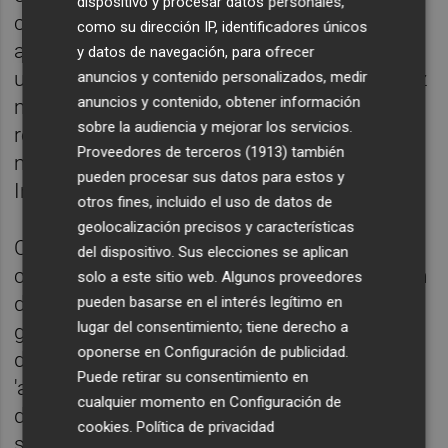
dispositivo y procesar datos personales,
cuenta" de que la aerolínea "sólo quería
como su dirección IP, identificadores únicos
aprovechar la ocasión para desprenderse de
y datos de navegación, para ofrecer
una buena parte de su plantilla, pero una vez
anuncios y contenido personalizados, medir
anuncios y contenido, obtener información
más han pretendido negociar ignorando al
sobre la audiencia y mejorar los servicios.
resto de organizaciones sindicales, por lo
Proveedores de terceros (1913)
también
menos las que configuran el Comité
pueden procesar sus datos para estos y
Intercentros".
otros fines, incluido el uso de datos de
geolocalización precisos y características
Con todo, USO cree que "es el momento de
del dispositivo. Sus elecciones se aplican
cerrar filas" con la convocatoria de huelga en
solo a este sitio web. Algunos proveedores
defensa de un plan de viabilidad que
pueden basarse en el interés legítimo en
lugar del consentimiento; tiene derecho a
garantice el futuro del negocio de 'handling'
oponerse en
Configuración de publicidad
.
dentro de Iberia, y de la solicitud del
Puede retirar su consentimiento en
'autohandling' en los ocho aeropuertos en
cualquier momento en
Configuración de
donde se ha perdido la licencia y/o otras
cookies
.
Política de privacidad
soluciones.