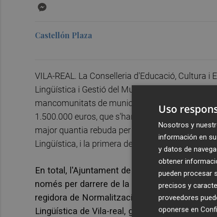
Messenger
Castellón Plaza
VILA-REAL. La Conselleria d'Educació, Cultura i E
Lingüística i Gestió del Multilingüisme, una lín
mancomunitats de municipis i entitats locals m
Uso respons
1.500.000 euros, que s'han repartit entre 180 mun
Nosotros y nuestr
major quantia rebuda per a seguir impulsant el v
información en su 
Lingüística, i la primera de la província de Castel
y datos de navega
obtener informació
En total, l'Ajuntament de
Vila-real ha obtingu
pueden procesar su
només per darrere de la ciutat de València, d
precisos y caracte
regidora de Normalització Lingüística,
Noelia
proveedores pueden
oponerse en
Confi
Lingüística de Vila-real, guardonada recentmen