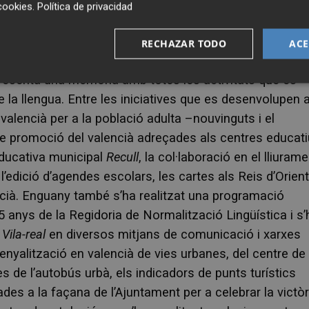
cookies
.
Política de privacidad
a vegada més, el seu excel·lent treball".
RECHAZAR TODO
ACE
presenta una memòria amb totes les activitats que es
 de la llengua. Entre les iniciatives que es desenvolupen 
 valencià per a la població adulta –nouvinguts i el
de promoció del valencià adreçades als centres educat
educativa municipal
Recull
, la col·laboració en el lliuram
l’edició d’agendes escolars, les cartes als Reis d’Orient
ncià. Enguany també s’ha realitzat una programació
anys de la Regidoria de Normalització Lingüística i s’
Vila-real
en diversos mitjans de comunicació i xarxes
senyalització en valencià de vies urbanes, del centre de
s de l’autobús urbà, els indicadors de punts turístics
lades a la façana de l’Ajuntament per a celebrar la victòr