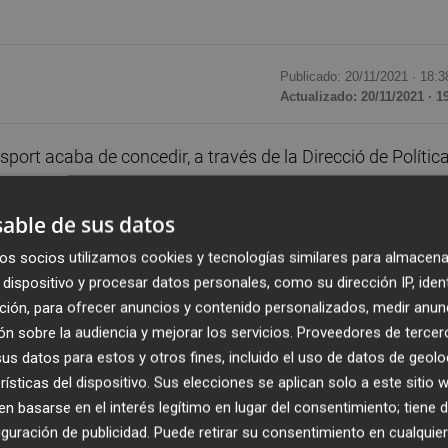
Publicado: 20/11/2021 ·
18:3
Actualizado: 20/11/2021 · 1
sport acaba de concedir, a través de la Direcció de Polític
ia d'ajudes econòmiques destinades a ajuntaments,
enors de la Comunitat Valenciana i del Carxe dotada amb
able de sus datos
icipis. De tots aquests, Vila-real és la tercera població en
os socios utilizamos cookies y tecnologías similares para almacena
alencià a través de la Regidoria de Normalització
dispositivo y procesar datos personales, como su dirección IP, iden
ló.
ción, para ofrecer anuncios y contenido personalizados, medir anun
n sobre la audiencia y mejorar los servicios.
Proveedores de tercer
t
41.367,75
euros
per al foment de l'ús del valencià,
s datos para estos y otros fines, incluido el uso de datos de geolo
otada amb 45.490,98 euros, i Elx, amb 43.092,22 euros. 
rísticas del dispositivo. Sus elecciones se aplican solo a este sitio
 Samblás
, afirma: "La Regidoria de Normalització
 basarse en el interés legítimo en lugar del consentimiento; tiene 
guración de publicidad
. Puede retirar su consentimiento en cualqu
t amb el Premi a l’Ús Social del Valencià en la 18a Nit