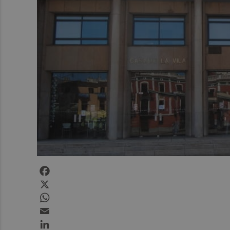
Facebook
X
WhatsApp
Email
LinkedIn