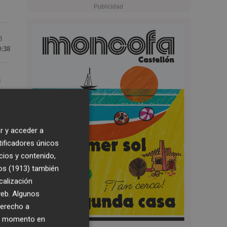
8
9:38
a
r y acceder a
tificadores únicos
cios y contenido,
os (1913)
también
calización
La
 web. Algunos
derecho a
ier momento en