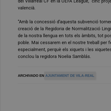
del Villarreal CF en la UEFA League, cinc proj
valencià.
"Amb la concessió d’aquesta subvenció tornem a
creació de la Regidoria de Normalització Lingüí
de la nostra llengua en tots els àmbits, tot po
poble. Mai cessarem en el nostre treball per fe
especialment, perquè els xiquets i les xiquete
conclou la regidora Noelia Samblás.
ARCHIVADO EN
AJUNTAMENT DE VILA-REAL