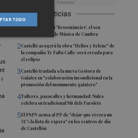
Últimas Noticias
PTAR TODO
1
Culla estrena hui 'Ressonàncies', el seu
primer Festival de Música de Cambra
a
2
Castelló acogerá la obra "Helios y Selene" de
la compañía Te Falta Calle: será creada para
el eclipse
ius
ent
3
Castelló traslada a la nueva Gestora de
Gaiates su "colaboración incondicional en la
 i
promoción del monumento gaiatero"
4
ha
Talleres, pasacalles y hermandad: Nules
celebra su tradicional Nit dels Farolets
5
El PSPV acusa al PP de "dejar que crezca un
31 % la lista de espera" en los centros de día
de Castellón
ia