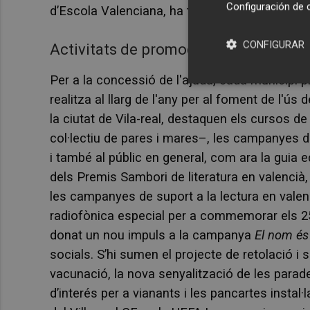
Configuración de 
d’Escola Valenciana, ha tornat a demostrar, un
CONFIGURAR
Activitats de promoció del valencià
Per a la concessió de l'ajuda, cada municipi 
realitza al llarg de l'any per al foment de l'ús
la ciutat de Vila-real, destaquen els cursos de
col·lectiu de pares i mares–, les campanyes 
i també al públic en general, com ara la guia 
dels Premis Sambori de literatura en valencià, 
les campanyes de suport a la lectura en vale
radiofònica especial per a commemorar els 25 
donat un nou impuls a la campanya
El nom és 
socials. S’hi sumen el projecte de retolació i 
vacunació, la nova senyalització de les parade
d’interés per a vianants i les pancartes instal·