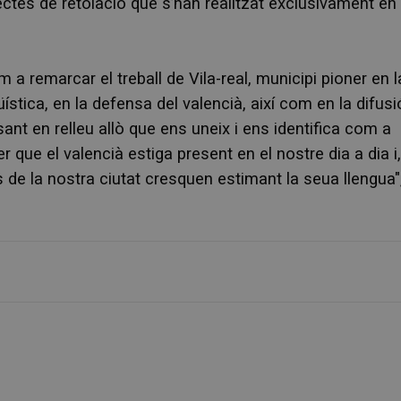
ectes de retolació que s’han realitzat exclusivament en
 remarcar el treball de Vila-real, municipi pioner en l
stica, en la defensa del valencià, així com en la difusi
sant en relleu allò que ens uneix i ens identifica com a
r que el valencià estiga present en el nostre dia a dia i,
s de la nostra ciutat cresquen estimant la seua llengua"