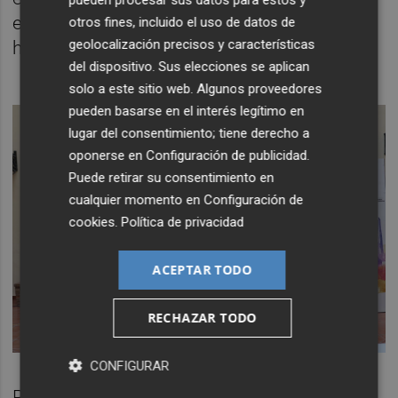
pueden procesar sus datos para estos y
educativa: “No podem quedar-nos arrere i
otros fines, incluido el uso de datos de
geolocalización precisos y características
hem d'estar preparats per al futur que ve”.
del dispositivo. Sus elecciones se aplican
solo a este sitio web. Algunos proveedores
pueden basarse en el interés legítimo en
lugar del consentimiento; tiene derecho a
oponerse en
Configuración de publicidad
.
Puede retirar su consentimiento en
cualquier momento en
Configuración de
cookies
.
Política de privacidad
ACEPTAR TODO
RECHAZAR TODO
CONFIGURAR
Per part seua, Diana Chiralt, directora del