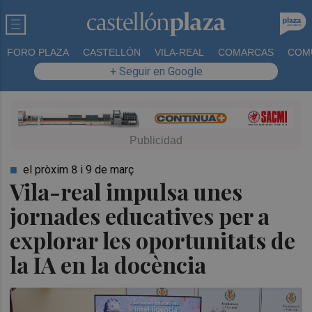
FORO PLAZA
CASTELLÓN
VILA-REAL
COMARCAS
COM
+ Seguir en Google
el pròxim 8 i 9 de març
Vila-real impulsa unes
jornades educatives per a
explorar les oportunitats de
la IA en la docència