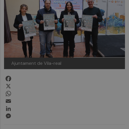
Ajuntament de Vila-real
Facebook
X
WhatsApp
Email
LinkedIn
Messenger