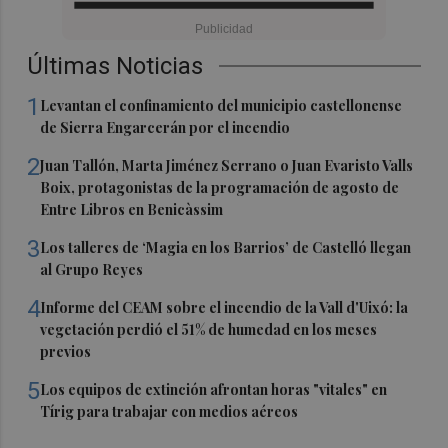
Últimas Noticias
1
Levantan el confinamiento del municipio castellonense
de Sierra Engarcerán por el incendio
2
Juan Tallón, Marta Jiménez Serrano o Juan Evaristo Valls
Boix, protagonistas de la programación de agosto de
Entre Libros en Benicàssim
3
Los talleres de ‘Magia en los Barrios’ de Castelló llegan
al Grupo Reyes
4
Informe del CEAM sobre el incendio de la Vall d'Uixó: la
vegetación perdió el 51% de humedad en los meses
previos
5
Los equipos de extinción afrontan horas "vitales" en
Tírig para trabajar con medios aéreos