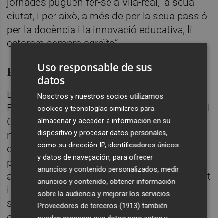
jornades puguen fer-se a Vila-real, la seua
ciutat, i per això, a més de per la seua passió
per la docència i la innovació educativa, li
estarem sempre agraïts”.
Uso responsable de sus
Potencial
datos
Boixader, cap d'estudis del col·legi Fundació
Nosotros y nuestros socios utilizamos
Flors, ha agraït el suport de l'Ajuntament i del
cookies y tecnologías similares para
Cefire. A més ha ressaltat que “les jornades
almacenar y acceder a información en su
dispositivo y procesar datos personales,
no són exclusivament per a docents sinó
como su dirección IP, identificadores únicos
que les famílies han de ser conscients del
y datos de navegación, para ofrecer
potencial que té la intel·ligència artificial i
anuncios y contenido personalizados, medir
amb aquestes jornades poden aprendre molt
anuncios y contenido, obtener información
i marcar un punt d'inflexió en l'educació dels
sobre la audiencia y mejorar los servicios.
seus fills”. Així mateix, Boixader ha defensat
Proveedores de terceros (1913)
también
el lideratge de Vila-real en aquesta innovació