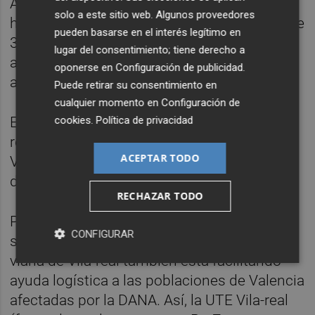
Además, el sábado cinco autobuses
solo a este sitio web. Algunos proveedores
habilitados por el Ayuntamiento con cerca de
pueden basarse en el interés legítimo en
300 personas salieron desde Vila-real para
lugar del consentimiento; tiene derecho a
ayudar en distintos municipios del área
oponerse en
Configuración de publicidad
.
afectada por la DANA.
Puede retirar su consentimiento en
cualquier momento en
Configuración de
En el momento en que se pueda reactivar la
cookies
.
Política de privacidad
recogida de donaciones, el Ayuntamiento de
ACEPTAR TODO
Vila-real lo hará saber a la población a través
de los canales oficiales.
RECHAZAR TODO
Por su parte, la empresa adjudicataria del
CONFIGURAR
servicio de recogida de residuos y limpieza
viaria de Vila-real también está facilitando
ayuda logística a las poblaciones de Valencia
afectadas por la DANA. Así, la UTE Vila-real