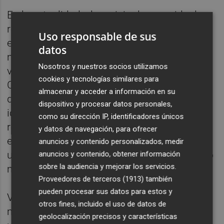
En la actualidad, el servicio de recogida de
residuos urbanos está adjudicado a la
Uso responsable de sus
empresa Fobesa, con un contrato de 1,7
datos
millones anuales. Por su parte, la limpieza
Nosotros y nuestros socios utilizamos
viaria se presta a través de la empresa
cookies y tecnologías similares para
Cespa, del grupo Ferrovial, con un contrato
almacenar y acceder a información en su
de un millón de euros, aproximadamente. La
dispositivo y procesar datos personales,
idea de Servicios Públicos, que asumió
como su dirección IP, identificadores únicos
recientemente la gestión de estas dos áreas
y datos de navegación, para ofrecer
en el marco del plan
Vila-real + neta
, es
anuncios y contenido personalizados, medir
unificar ambos servicios en un solo contrato
anuncios y contenido, obtener información
sobre la audiencia y mejorar los servicios.
más amplio e integral.
Proveedores de terceros (1913)
también
pueden procesar sus datos para estos y
Valverde ha señalado que “en los últimos
otros fines, incluido el uso de datos de
meses, pese al intento de la oposición de
geolocalización precisos y características