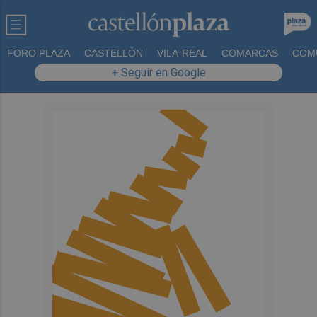
FORO PLAZA
CASTELLÓN
VILA-REAL
COMARCAS
COM
+ Seguir en Google