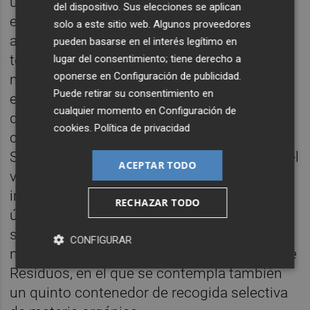
utilizar la limpieza de la ciudad como arma
del dispositivo. Sus elecciones se aplican
electoral, se han hecho importantes
solo a este sitio web. Algunos proveedores
avances. Pero no es menos cierto que
pueden basarse en el interés legítimo en
todavía nos queda mucho por hacer y
lugar del consentimiento; tiene derecho a
oponerse en
Configuración de publicidad
.
mejorar, teniendo en cuenta que la limpieza
Puede retirar su consentimiento en
es también calidad de vida para los vecinos
cualquier momento en
Configuración de
de Vila-real”, señala. El nuevo contrato, en
cookies
.
Política de privacidad
cuyo pliego comenzará a trabajar el área de
Servicios Públicos, podría estar en vigor en el
ACEPTAR TODO
verano de 2021 y una de sus principales
innovaciones será la incorporación de las
RECHAZAR TODO
últimas tecnologías para la mejora del
servicio, así como la aplicación de las
CONFIGURAR
nuevas directrices del nuevo Plan Integral de
Residuos, en el que se contempla también
un quinto contenedor de recogida selectiva