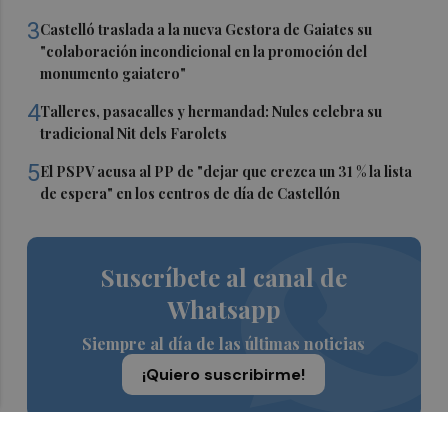
3
Castelló traslada a la nueva Gestora de Gaiates su
"colaboración incondicional en la promoción del
monumento gaiatero"
4
Talleres, pasacalles y hermandad: Nules celebra su
tradicional Nit dels Farolets
5
El PSPV acusa al PP de "dejar que crezca un 31 % la lista
de espera" en los centros de día de Castellón
Suscríbete al canal de
Whatsapp
Siempre al día de las últimas noticias
¡Quiero suscribirme!