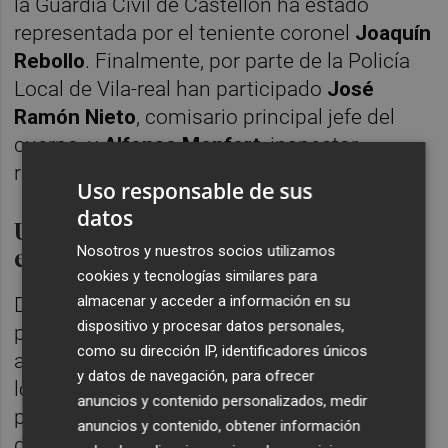
la Guardia Civil de Castellón ha estado
representada por el teniente coronel
Joaquín
Rebollo
. Finalmente, por parte de la Policía
Local de Vila-real han participado
José
Ramón Nieto
, comisario principal jefe del
cuerpo, y
Alfonso Monfort
, inspector
responsable del área de servicios.
Uso responsable de sus
datos
Un total de 101 refuerzos
extraordinarios
Nosotros y nuestros socios utilizamos
cookies y tecnologías similares para
almacenar y acceder a información en su
Durante la sesión se han repasado los
dispositivo y procesar datos personales,
principales actos festivos y especialmente
como su dirección IP, identificadores únicos
aquellos con mayor afluencia de público, en
y datos de navegación, para ofrecer
los que se reforzará la presencia y el control
anuncios y contenido personalizados, medir
policial. La Policía Local desplegará un
anuncios y contenido, obtener información
dispositivo especial con 101 refuerzos