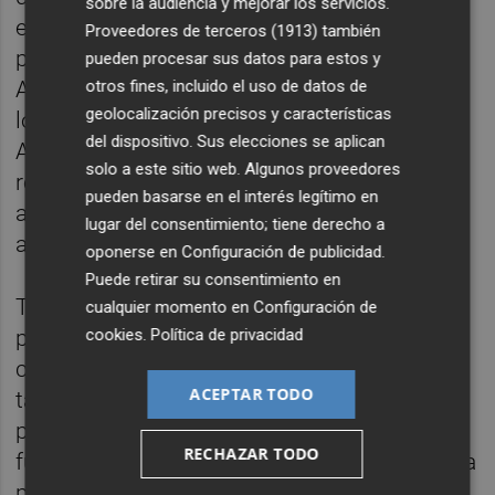
sobre la audiencia y mejorar los servicios.
extraordinarios durante las fiestas, en una
Proveedores de terceros (1913)
también
plantilla que ya alcanza los 100 integrantes.
pueden procesar sus datos para estos y
otros fines, incluido el uso de datos de
Además, se contará con la colaboración de
geolocalización precisos y características
los voluntarios de Protección Civil de
del dispositivo. Sus elecciones se aplican
Almenara, la Vall d’Uixó y Moncofa, que
solo a este sitio web. Algunos proveedores
reforzarán el dispositivo preventivo y de
pueden basarse en el interés legítimo en
asistencia. Asimismo, el registro policial
lugar del consentimiento; tiene derecho a
actualizado incluye un total de 581 peñas.
oponerse en
Configuración de publicidad
.
Puede retirar su consentimiento en
También se han abordado los espectáculos
cualquier momento en
Configuración de
cookies
.
Política de privacidad
pirotécnicos y taurinos, que contarán con la
coordinación del director de festejos
ACEPTAR TODO
taurinos, Javier Pons; los controles
preventivos previstos en carretera y el
RECHAZAR TODO
funcionamiento de los Puntos Violeta para la
prevención y atención ante posibles