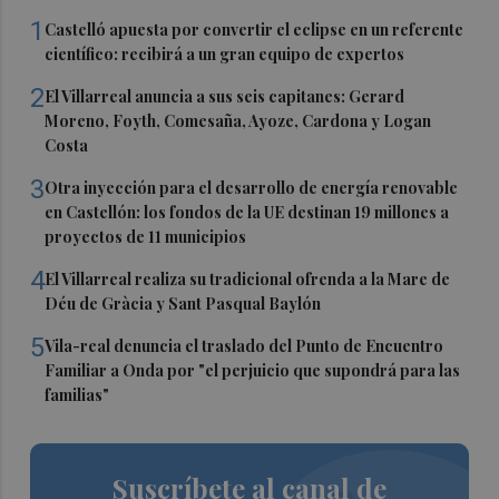
1
Castelló apuesta por convertir el eclipse en un referente
científico: recibirá a un gran equipo de expertos
2
El Villarreal anuncia a sus seis capitanes: Gerard
Moreno, Foyth, Comesaña, Ayoze, Cardona y Logan
Costa
3
Otra inyección para el desarrollo de energía renovable
en Castellón: los fondos de la UE destinan 19 millones a
proyectos de 11 municipios
4
El Villarreal realiza su tradicional ofrenda a la Mare de
Déu de Gràcia y Sant Pasqual Baylón
5
Vila-real denuncia el traslado del Punto de Encuentro
Familiar a Onda por "el perjuicio que supondrá para las
familias"
Suscríbete al canal de