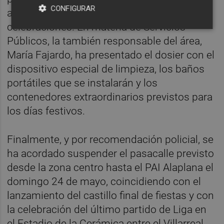
CONFIGURAR
agresiones sexistas durante las
celebraciones. En materia de Servicios
Públicos, la también responsable del área,
María Fajardo, ha presentado el dosier con el
dispositivo especial de limpieza, los baños
portátiles que se instalarán y los
contenedores extraordinarios previstos para
los días festivos.
Finalmente, y por recomendación policial, se
ha acordado suspender el pasacalle previsto
desde la zona centro hasta el PAI Alaplana el
domingo 24 de mayo, coincidiendo con el
lanzamiento del castillo final de fiestas y con
la celebración del último partido de Liga en
el Estadio de la Cerámica entre el Villarreal