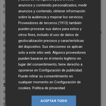
proyectos de investigación del Archivo, con
anuncios y contenido personalizados, medir
anuncios y contenido, obtener información
resultados y hallazgos de gran interés.
sobre la audiencia y mejorar los servicios.
Proveedores de terceros (1913)
también
Las visitas han propiciado también un
pueden procesar sus datos para estos y
espacio de diálogo con la ciudadanía, que ha
otros fines, incluido el uso de datos de
podido formular preguntas, compartir
geolocalización precisos y características
información y conocer de cerca el trabajo
del dispositivo. Sus elecciones se aplican
técnico que se desarrolla diariamente para
solo a este sitio web. Algunos proveedores
conservar, catalogar y difundir el patrimonio
pueden basarse en el interés legítimo en
lugar del consentimiento; tiene derecho a
documental municipal. La jornada ha
oponerse en
Configuración de publicidad
.
contado igualmente con la participación del
Puede retirar su consentimiento en
concejal responsable del Archivo Municipal,
cualquier momento en
Configuración de
Santi Cortells
, quien ha destacado la
cookies
.
Política de privacidad
importancia de abrir este servicio a la
ciudadanía. "El Archivo conserva una parte
ACEPTAR TODO
fundamental de nuestra identidad colectiva.