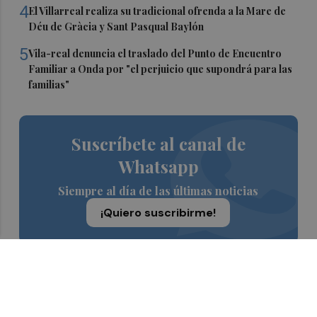
4
El Villarreal realiza su tradicional ofrenda a la Mare de
Déu de Gràcia y Sant Pasqual Baylón
5
Vila-real denuncia el traslado del Punto de Encuentro
Familiar a Onda por "el perjuicio que supondrá para las
familias"
Suscríbete al canal de
Whatsapp
Siempre al día de las últimas noticias
¡Quiero suscribirme!