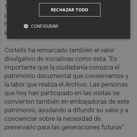
Todo lo que atesora nos ayuda a entender
RECHAZAR TODO
quiénes somos, de dónde venimos y cómo
ha evolucionado Vila-real a lo largo de los
CONFIGURAR
siglos", ha señalado.
Cortells ha remarcado también el valor
divulgativo de iniciativas como esta: "Es
importante que la ciudadanía conozca el
patrimonio documental que conservamos y
la labor que realiza el Archivo. Las personas
que hoy han participado en las visitas se
convierten también en embajadoras de este
patrimonio, ayudando a difundir su valor y a
concienciar sobre la necesidad de
preservarlo para las generaciones futuras".