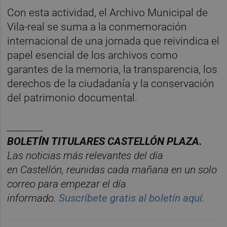
Con esta actividad, el Archivo Municipal de
Vila-real se suma a la conmemoración
internacional de una jornada que reivindica el
papel esencial de los archivos como
garantes de la memoria, la transparencia, los
derechos de la ciudadanía y la conservación
del patrimonio documental.
________
BOLET
Í
N
TITULARES
CASTELL
ÓN
PLAZA.
Las noticias má
s relevantes del d
í
a
en
Castelló
n
, reunidas cada ma
ñana en un solo
correo para empezar el d
í
a
informado.
Suscr
í
bete
gratis al
bolet
í
n
aqu
í
.