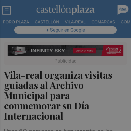
FORO PLAZA
CASTELLÓN
VILA-REAL
COMARCAS
COM
+ Seguir en Google
Vila-real organiza visitas
guiadas al Archivo
Municipal para
conmemorar su Día
Internacional