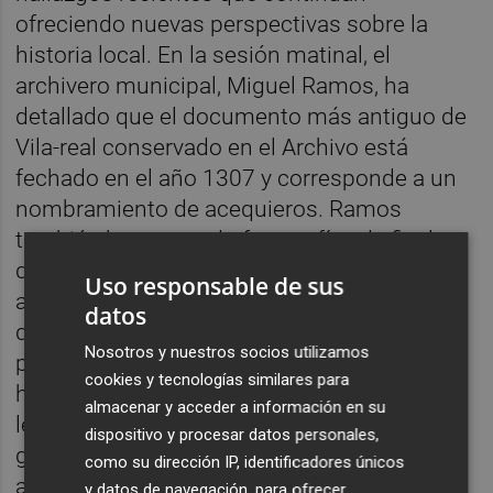
ofreciendo nuevas perspectivas sobre la
historia local. En la sesión matinal, el
archivero municipal, Miguel Ramos, ha
detallado que el documento más antiguo de
Vila-real conservado en el Archivo está
fechado en el año 1307 y corresponde a un
nombramiento de acequieros. Ramos
también ha mostrado fotografías de finales
del siglo XIX e inicios del XX; alguna película
Uso responsable de sus
afectada por el síndrome del vinagre, por lo
datos
que desprende un olor peculiar; y algunas
Nosotros y nuestros socios utilizamos
partituras de Francesc Tàrrega. Asimismo,
cookies y tecnologías similares para
ha avanzado que el estudio y análisis del
almacenar y acceder a información en su
legado documental relacionado con el
dispositivo y procesar datos personales,
guitarrista vila-realense constituye
como su dirección IP, identificadores únicos
actualmente uno de los principales
y datos de navegación, para ofrecer