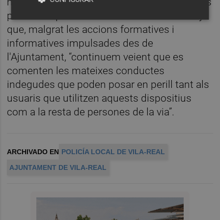
mena de campanyes per a conscienciar a les
persones que usen habitualment els VMP ja
que, malgrat les accions formatives i
informatives impulsades des de
l'Ajuntament, “continuem veient que es
comenten les mateixes conductes
indegudes que poden posar en perill tant als
usuaris que utilitzen aquests dispositius
com a la resta de persones de la via”.
ARCHIVADO EN
POLICÍA LOCAL DE VILA-REAL
AJUNTAMENT DE VILA-REAL