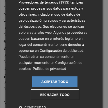
març de 2024 va entrar en vigor la nova
Proveedores de terceros (1913)
también
ordenança municipal de trànsit, que va
pueden procesar sus datos para estos y
regular per primera vegada la circulació dels
otros fines, incluido el uso de datos de
VMP i, des de llavors, la Policia Local de Vila-
geolocalización precisos y características
del dispositivo. Sus elecciones se aplican
real ha realitzat accions de control i
solo a este sitio web. Algunos proveedores
d'informació a usuaris. "Els VMP,
pueden basarse en el interés legítimo en
especialment els coneguts patinets
lugar del consentimiento; tiene derecho a
elèctrics, són alternatives de mobilitat
oponerse en
Configuración de publicidad
.
sostenible amb un ús creixent entre la
Puede retirar su consentimiento en
ciutadania, per això és important que els
cualquier momento en
Configuración de
usuaris i usuàries coneguen la normativa
cookies
.
Política de privacidad
general perquè puguen circular de manera
segura i facilitar la convivència amb altres
ACEPTAR TODO
mitjans de transport", assenyala l'edil.
RECHAZAR TODO
Marín insisteix en la importància d'aquesta
CONFIGURAR