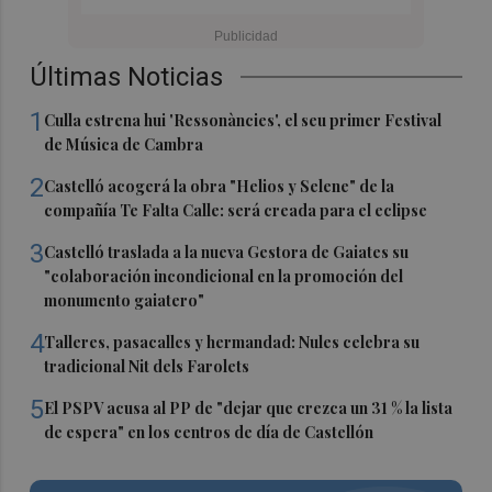
Últimas Noticias
1
Culla estrena hui 'Ressonàncies', el seu primer Festival
de Música de Cambra
2
Castelló acogerá la obra "Helios y Selene" de la
compañía Te Falta Calle: será creada para el eclipse
3
Castelló traslada a la nueva Gestora de Gaiates su
"colaboración incondicional en la promoción del
monumento gaiatero"
4
Talleres, pasacalles y hermandad: Nules celebra su
tradicional Nit dels Farolets
5
El PSPV acusa al PP de "dejar que crezca un 31 % la lista
de espera" en los centros de día de Castellón