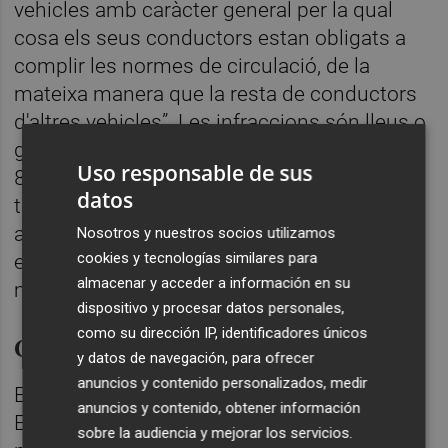
vehicles amb caràcter general per la qual
cosa els seus conductors estan obligats a
complir les normes de circulació, de la
mateixa manera que la resta de conductors
d'altres vehicles”. Les infraccions són lleus o
greus amb multes aparellades que van dels
Uso responsable de sus
80 als 200 euros mentre que conduir amb
datos
taxes d'alcohol superior a les permeses o
amb presència de drogues en organisme
Nosotros y nuestros socios utilizamos
cookies y tecnologías similares para
està qualificada de molt greu i comporta
almacenar y acceder a información en su
multes de fins a 1.000 euros.
dispositivo y procesar datos personales,
como su dirección IP, identificadores únicos
Control i informació
y datos de navegación, para ofrecer
anuncios y contenido personalizados, medir
El regidor de Seguretat Pública i
anuncios y contenido, obtener información
Emergències,
Toni Marín
, recorda que el
sobre la audiencia y mejorar los servicios.