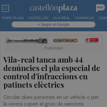
FORO PLAZA
CASTELLÓN
VILA-REAL
COMARCAS
COM
+ Seguir en Google
Vila-real tanca amb 44
denúncies el pla especial de
control d'infraccions en
patinets elèctrics
Circular dues persones en un vehicle o per
la vorera copen el gruix de sancions