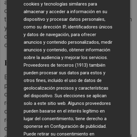
acogidos y formen parte de nuestra
cookies y tecnologías similares para
comunidad. La inclusión social pasa
almacenar y acceder a información en su
también por facilitar el acceso a la formación
dispositivo y procesar datos personales,
y al empleo, herramientas clave para
como su dirección IP, identificadores únicos
y datos de navegación, para ofrecer
construir proyectos de vida autónomos y
anuncios y contenido personalizados, medir
dignos», afirmó el edil.
anuncios y contenido, obtener información
sobre la audiencia y mejorar los servicios.
El perfil de auxiliar polivalente
Proveedores de terceros (1913)
también
pueden procesar sus datos para estos y
El programa formativo se ha centrado en el
otros fines, incluido el uso de datos de
perfil profesional de Auxiliar Polivalente, con
geolocalización precisos y características
contenidos relacionados con la gestión de
del dispositivo. Sus elecciones se aplican
residuos, la limpieza de superficies y tareas
solo a este sitio web. Algunos proveedores
de logística. Además, los participantes han
pueden basarse en el interés legítimo en
lugar del consentimiento; tiene derecho a
recibido formación complementaria en
oponerse en
Configuración de publicidad
.
competencias transversales como
Puede retirar su consentimiento en
ciudadanía, competencias digitales, igualdad