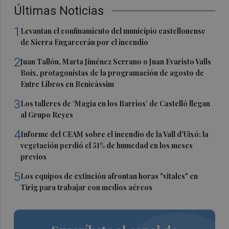
Últimas Noticias
1
Levantan el confinamiento del municipio castellonense
de Sierra Engarcerán por el incendio
2
Juan Tallón, Marta Jiménez Serrano o Juan Evaristo Valls
Boix, protagonistas de la programación de agosto de
Entre Libros en Benicàssim
3
Los talleres de ‘Magia en los Barrios’ de Castelló llegan
al Grupo Reyes
4
Informe del CEAM sobre el incendio de la Vall d'Uixó: la
vegetación perdió el 51% de humedad en los meses
previos
5
Los equipos de extinción afrontan horas "vitales" en
Tírig para trabajar con medios aéreos