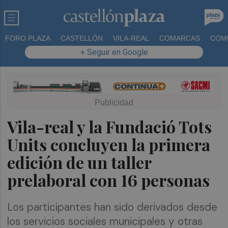
FORO PLAZA
CASTELLÓN
VILA-REAL
COMARCAS
COM
+ Seguir en Google
Vila-real y la Fundació Tots
Units concluyen la primera
edición de un taller
prelaboral con 16 personas
Los participantes han sido derivados desde
los servicios sociales municipales y otras