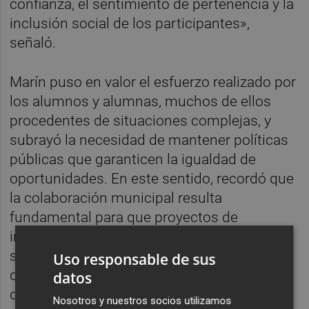
confianza, el sentimiento de pertenencia y la
inclusión social de los participantes»,
señaló.
Marín puso en valor el esfuerzo realizado por
los alumnos y alumnas, muchos de ellos
procedentes de situaciones complejas, y
subrayó la necesidad de mantener políticas
públicas que garanticen la igualdad de
oportunidades. En este sentido, recordó que
la colaboración municipal resulta
fundamental para que proyectos de
inserción como este puedan desarrollarse y
seguir ofreciendo oportunidades reales a
Uso responsable de sus
quienes más las necesitan. «Queremos que
datos
quienes residan en Vila-real se sientan
Nosotros y nuestros socios utilizamos