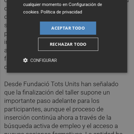
cualquier momento en
Configuración de
de oportunidades y orientación laboral. Otro
cookies
.
Política de privacidad
de los aspectos destacados del proyecto ha
sido el asesoramiento jurídico ofrecido a las
ACEPTAR TODO
personas participantes que se encuentran
inmersas en procesos de regularización
RECHAZAR TODO
administrativa, una cuestión esencial para
favorecer su inclusión plena y ampliar sus
CONFIGURAR
oportunidades laborales.
Desde Fundació Tots Units han señalado
que la finalización del taller supone un
importante paso adelante para los
participantes, aunque el proceso de
inserción continúa ahora a través de la
búsqueda activa de empleo y el acceso a