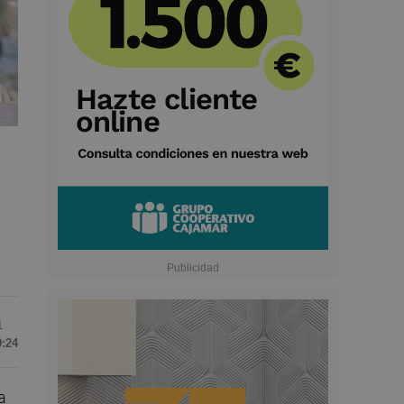
1
9:24
la