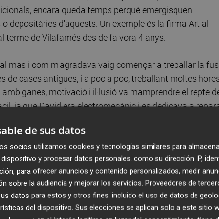
tradicionals, encara queda temps perquè emergisquen
 o depositàries d'aquests. Un exemple és la firma Art al
l terme de Vilafamés des de fa vora 4 anys.
al mas i com m'agradava vaig començar a treballar la fus
es de cases antigues, i a poc a poc, treballant moltes hores
, amb ganes, motivació i il·lusió va mamprendre el repte d
cil, ja que David era electromecànic i es dedicava a repara
 a la zona i no tenia experiència en el sector, però la se
able de sus datos
os socios utilizamos cookies y tecnologías similares para almacena
dispositivo y procesar datos personales, como su dirección IP, iden
ción, para ofrecer anuncios y contenido personalizados, medir anun
es i taules i amb el temps ha anat perfeccionant la seua
n sobre la audiencia y mejorar los servicios.
Proveedores de tercer
s datos para estos y otros fines, incluido el uso de datos de geolo
, que requeria bastant habilitat i precisió m'ha ajudat a
rísticas del dispositivo. Sus elecciones se aplican solo a este sitio
da va arribar de mans d'un amic que va obrir el restaurant