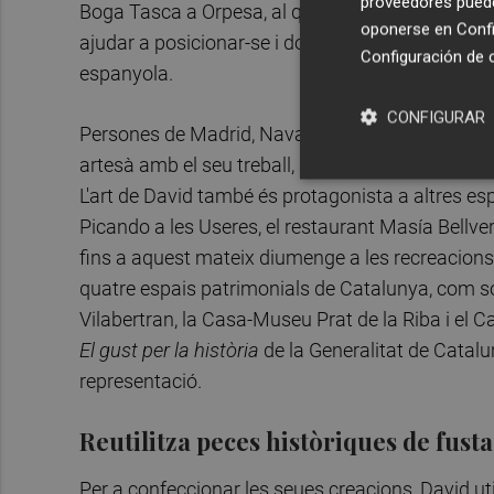
proveedores pueden
Boga Tasca a Orpesa, al qual li va confeccionar la
oponerse en
Confi
ajudar a posicionar-se i donar-se a conéixer i els
Configuración de 
espanyola.
CONFIGURAR
Persones de Madrid, Navarra, València o Barcel
artesà amb el seu treball, que amaga un estil rús
L'art de David també és protagonista a altres es
Picando a les Useres, el restaurant Masía Bellver
fins a aquest mateix diumenge a les recreacions 
quatre espais patrimonials de Catalunya, com só
Vilabertran, la Casa-Museu Prat de la Riba i el C
El gust per la història
de la Generalitat de Catalun
representació.
Reutilitza peces històriques de fusta
Per a confeccionar les seues creacions, David ut