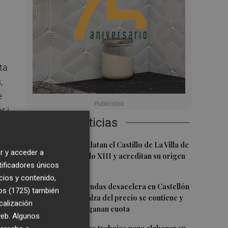
ta
,
e
r i
Últimas Noticias
ua
1
Investigadores datan el Castillo de La Villa de
r y acceder a
El Toro en el siglo XIII y acreditan su origen
tificadores únicos
cristiano
cios y contenido,
2
La venta de viviendas desacelera en Castellón
os (1725)
también
y cae un 15%: el alza del precio se contiene y
calización
los extranjeros ganan cuota
 web. Algunos