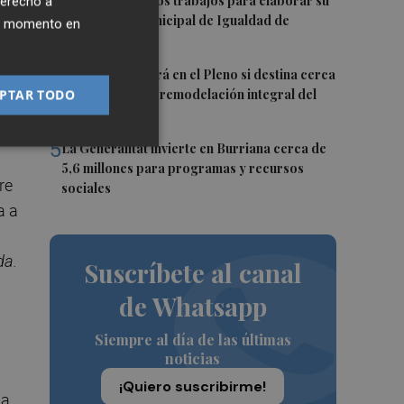
3
Vila-real inicia los trabajos para elaborar su
derecho a
an
primer Plan Municipal de Igualdad de
ier momento en
Oportunidades
4
Burriana decidirá en el Pleno si destina cerca
de un millón a la remodelación integral del
PTAR TODO
Camí Fondo
5
La Generalitat invierte en Burriana cerca de
5,6 millones para programas y recursos
re
sociales
a a
da.
Suscríbete al canal
de Whatsapp
Siempre al día de las últimas
noticias
¡Quiero suscribirme!
ta