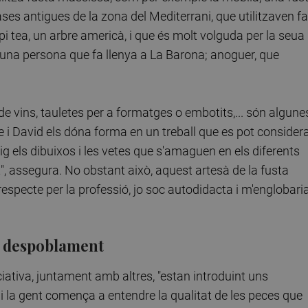
ses antigues de la zona del Mediterrani, que utilitzaven fa
i tea, un arbre americà, i que és molt volguda per la seua
a una persona que fa llenya a La Barona; anoguer, que
s de vins, tauletes per a formatges o embotits,... són algune
e i David els dóna forma en un treball que es pot consider
ig els dibuixos i les vetes que s'amaguen en els diferents
rt", assegura. No obstant això, aquest artesà de la fusta
respecte per la professió, jo soc autodidacta i m'englobari
el despoblament
ciativa, juntament amb altres, "estan introduint uns
 i la gent comença a entendre la qualitat de les peces que