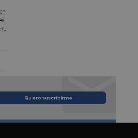
 en
és,
sme
Quiero suscribirme