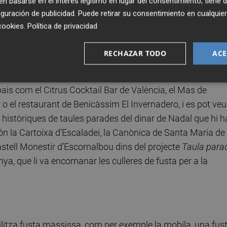
 basarse en el interés legítimo en lugar del consentimiento; tiene 
 barra i les taules. El boca a boca i les xarxes socials el v
guración de publicidad
. Puede retirar su consentimiento en cualqu
 resultats del treball es van estendre arreu de la geografia
cookies
.
Política de privacidad
RECHAZAR TODO
ACE
ona ja tenen a casa peces úniques que realitza aquest
tic i orgànic que aposta per mantindre els colors naturals.
pais com el Citrus Cocktail Bar de València, el Mas de
 o el restaurant de Benicàssim El Invernadero, i es pot veu
històriques de taules parades del dinar de Nadal que hi h
n la Cartoixa d’Escaladei, la Canònica de Santa Maria de
astell Monestir d’Escornalbou dins del projecte
Taula para
ya, que li va encomanar les culleres de fusta per a la
ilitza fusta massissa, com per exemple la mobila, una fus