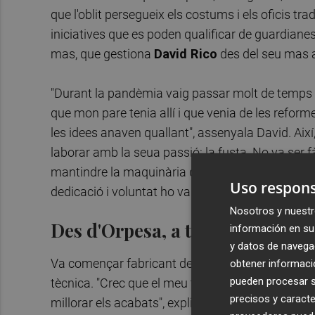
que l'oblit persegueix els costums i els oficis 
iniciatives que es poden qualificar de guardianes
mas, que gestiona
David Rico
des del seu mas a
"Durant la pandèmia vaig passar molt de temps 
que mon pare tenia allí i que venia de les reform
les idees anaven quallant", assenyala David. Així
laborar amb la seua passió: la fusta. No va ser fà
mantindre la maquinària de les empreses ubicades
Uso respons
dedicació i voluntat ho va fer possible.
Nosotros y nuestr
Des d'Orpesa, a tota Espanya
información en su 
y datos de navega
Va començar fabricant de forma artesanal culler
obtener informació
pueden procesar su
tècnica. "Crec que el meu treball d'electromecànic
precisos y caracte
millorar els acabats", explica. La primera coman