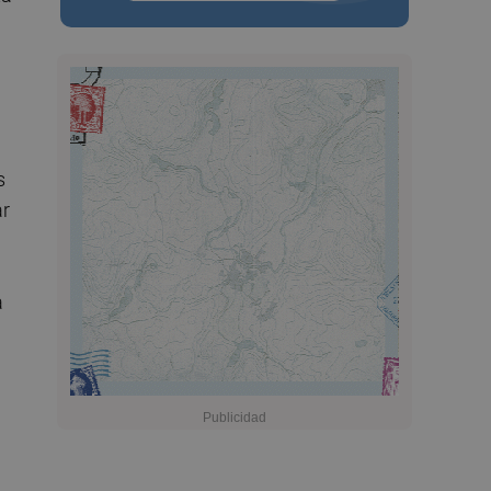
s
ar
a