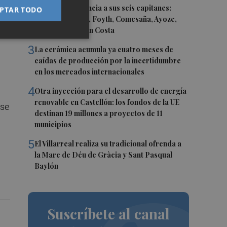
2
El Villarreal anuncia a sus seis capitanes:
PTAR TODO
Gerard Moreno, Foyth, Comesaña, Ayoze,
Cardona y Logan Costa
3
La cerámica acumula ya cuatro meses de
caídas de producción por la incertidumbre
en los mercados internacionales
4
Otra inyección para el desarrollo de energía
renovable en Castellón: los fondos de la UE
 se
destinan 19 millones a proyectos de 11
municipios
5
El Villarreal realiza su tradicional ofrenda a
la Mare de Déu de Gràcia y Sant Pasqual
Baylón
Suscríbete al canal