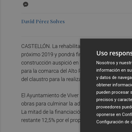
Messenger
David Pérez Solves
CASTELLÓN. La rehabilitación del antiguo Conv
Uso respons
próximo 2019 y pondrá fin a 14 años de espera e 
construcción auspició en Viver la Orden de Míni
Nosotros y nuestr
información en su 
para la comarca del Alto Palancia, con un Museo 
y datos de navega
del claustro para la realización de conciertos y 
obtener informació
pueden procesar su
El Ayuntamiento de Viver ha salvado todos los ob
precisos y caracte
obras para culminar la adecuación del convento 
proveedores pueden
La mitad de la financiación correrá a cargo de l
oponerse en
Confi
restante 12,5% por el propio consistorio.
Configuración de 