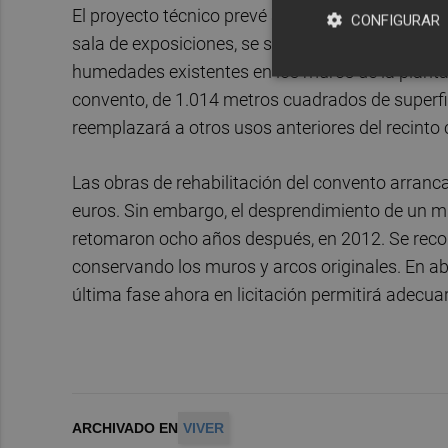
El proyecto técnico prevé adecuar la planta sem
CONFIGURAR
sala de exposiciones, se sustituirá el pavimento 
humedades existentes en los muros de la planta s
convento, de 1.014 metros cuadrados de superfici
reemplazará a otros usos anteriores del recinto c
Las obras de rehabilitación del convento arranc
euros. Sin embargo, el desprendimiento de un muro
retomaron ocho años después, en 2012. Se reconst
conservando los muros y arcos originales. En abri
última fase ahora en licitación permitirá adecua
ARCHIVADO EN
VIVER