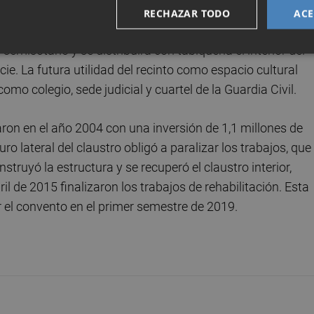
isótano y la primera planta para el Museo Etnográfico y la
RECHAZAR TODO
ACE
de piedra de San Vicente del claustro, se tratarán las
emisótano y se distribuirá con tabiquería el interior del
e. La futura utilidad del recinto como espacio cultural
omo colegio, sede judicial y cuartel de la Guardia Civil.
aron en el año 2004 con una inversión de 1,1 millones de
 lateral del claustro obligó a paralizar los trabajos, que
ruyó la estructura y se recuperó el claustro interior,
l de 2015 finalizaron los trabajos de rehabilitación. Esta
r el convento en el primer semestre de 2019.