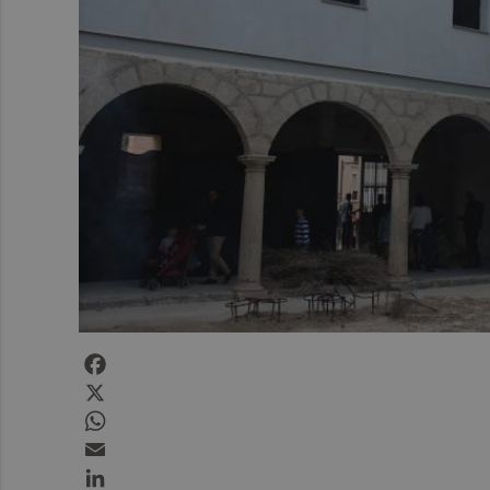
Facebook
X
WhatsApp
Email
LinkedIn