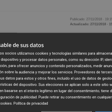
Publicado: 27/11/2018 ·
19:1
Actualizado: 27/11/2018 · 1
ento de San Francisco de Paula culminará a mediados del
able de sus datos
incertidumbre por la falta de financiación. El recinto cuy
mos en 1603 se convertirá en un gran contenedor cultural
os socios utilizamos cookies y tecnologías similares para almacena
dispositivo y procesar datos personales, como su dirección IP, iden
Etnográfico, una sala de exposiciones y la reserva del pa
ción, para ofrecer anuncios y contenido personalizados, medir anun
actuaciones lúdicas.
n sobre la audiencia y mejorar los servicios.
Proveedores de tercer
s datos para estos y otros fines, incluido el uso de datos de geolo
stáculos provocados por la falta de dinero y ha licitado l
rísticas del dispositivo. Sus elecciones se aplican solo a este sitio
por 396.233 euros y un plazo de ejecución de seis meses.
 basarse en el interés legítimo en lugar del consentimiento; tiene 
os fondos europeos Feder, otro 37,5% por la Diputación y el
guración de publicidad
. Puede retirar su consentimiento en cualqu
cookies
.
Política de privacidad