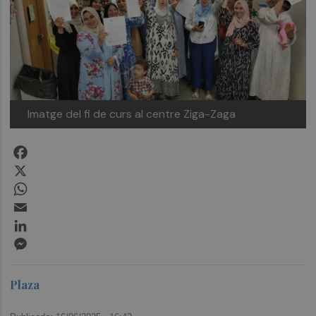
Imatge del fi de curs al centre Ziga-Zaga
Facebook
X
WhatsApp
Email
LinkedIn
Messenger
Plaza