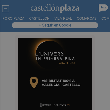
FORO PLAZA
CASTELLÓN
VILA-REAL
COMARCAS
COM
+ Seguir en Google