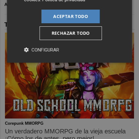
ARCHIVADO EN
COLEGIO DE MÉDICOS
CASTELLÓ
ACEPTAR TODO
TAMBIÉN TE PUEDE INTERESAR
RECHAZAR TODO
CONFIGURAR
Corepunk MMORPG
Un verdadero MMORPG de la vieja escuela
¡Cómo los de antes, pero mejor!