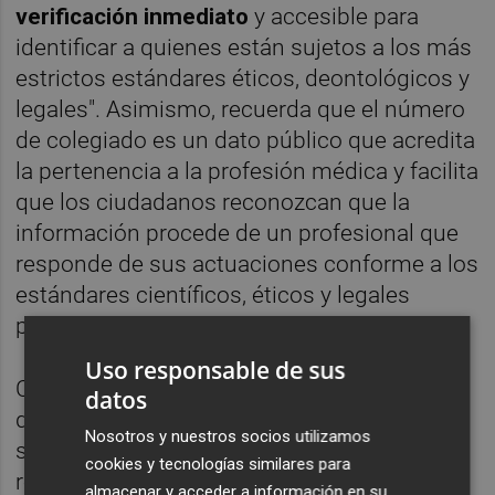
verificación inmediato
y accesible para
identificar a quienes están sujetos a los más
estrictos estándares éticos, deontológicos y
legales". Asimismo, recuerda que el número
de colegiado es un dato público que acredita
la pertenencia a la profesión médica y facilita
que los ciudadanos reconozcan que la
información procede de un profesional que
responde de sus actuaciones conforme a los
estándares científicos, éticos y legales
propios de la profesión.
Uso responsable de sus
Con esta acción, la OMC y el Colegio Oficial
datos
de Médicos de Castellón quieren alertar
Nosotros y nuestros socios utilizamos
sobre el creciente consumo de contenidos
cookies y tecnologías similares para
relacionados con la salud en plataformas
almacenar y acceder a información en su