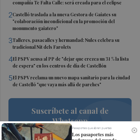
compañía Te Falta Calle: será creada para el eclipse
2
Castelló traslada a la nueva Gestora de Gaiates su
"colaboración incondicional en la promoción del
monumento gaiatero"
3
Talleres, pasacalles y hermandad: Nules celebra su
tradicional Nit dels Farolets
4
El PSPV acusa al PP de "dejar que crezca un 31 % la lista
de espera" en los centros de día de Castellón
5
El PSPV reclama un nuevo mapa sanitario para la ciudad
de Castelló "que vaya más allá de parches"
Suscríbete al canal de
Whatsapp
Pasaportes que abren puertas
Siempre al día de las últimas noticias
Los pasaportes más
poderosos del mundo,