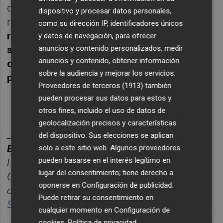
digitales, donde conviven publicaciones
dispositivo y procesar datos personales,
rigurosas con mensajes pseudocientíficos,
como su dirección IP, identificadores únicos
recomendaciones emitidas por personas
y datos de navegación, para ofrecer
anuncios y contenido personalizados, medir
sin competencias clínicas e informaciones
anuncios y contenido, obtener información
que pueden poner en riesgo la salud de la
sobre la audiencia y mejorar los servicios.
población
.
Proveedores de terceros (1913)
también
pueden procesar sus datos para estos y
otros fines, incluido el uso de datos de
geolocalización precisos y características
________
del dispositivo. Sus elecciones se aplican
BOLET
Í
N TITULARES CASTELL
ÓN PLAZA.
solo a este sitio web. Algunos proveedores
pueden basarse en el interés legítimo en
Las noticias m
á
s relevantes del d
í
a en
lugar del consentimiento; tiene derecho a
Castelló
n, reunidas cada ma
ñana en un solo
oponerse en
Configuración de publicidad
.
correo para empezar el d
í
a informado.
Puede retirar su consentimiento en
Suscr
í
bete
gratis al bolet
í
n aqu
í.
cualquier momento en
Configuración de
cookies
.
Política de privacidad