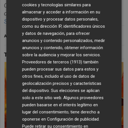
Castelló
n
, reunidas cada ma
ñana en un solo
cookies y tecnologías similares para
almacenar y acceder a información en su
correo para empezar el d
í
a informado.
dispositivo y procesar datos personales,
Suscr
í
bete
gratis al
bolet
í
n
aqu
í
.
como su dirección IP, identificadores únicos
y datos de navegación, para ofrecer
ARCHIVADO EN
FAMPA
PSICOLOGÍA
FAMILIA
anuncios y contenido personalizados, medir
anuncios y contenido, obtener información
TAMBIÉN TE PUEDE INTERESAR
sobre la audiencia y mejorar los servicios.
Proveedores de terceros (1913)
también
pueden procesar sus datos para estos y
otros fines, incluido el uso de datos de
geolocalización precisos y características
del dispositivo. Sus elecciones se aplican
solo a este sitio web. Algunos proveedores
pueden basarse en el interés legítimo en
lugar del consentimiento; tiene derecho a
oponerse en
Configuración de publicidad
.
Puede retirar su consentimiento en