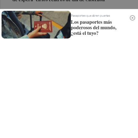
Pasaportes que abren puertas
Los pasaportes más
Suscríbete al canal de
poderosos del mundo,
¿está el tuyo?
Whatsapp
Siempre al día de las últimas noticias
¡Quiero suscribirme!