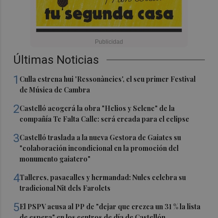
Últimas Noticias
1
Culla estrena hui 'Ressonàncies', el seu primer Festival
de Música de Cambra
2
Castelló acogerá la obra "Helios y Selene" de la
compañía Te Falta Calle: será creada para el eclipse
3
Castelló traslada a la nueva Gestora de Gaiates su
"colaboración incondicional en la promoción del
monumento gaiatero"
4
Talleres, pasacalles y hermandad: Nules celebra su
tradicional Nit dels Farolets
5
El PSPV acusa al PP de "dejar que crezca un 31 % la lista
de espera" en los centros de día de Castellón