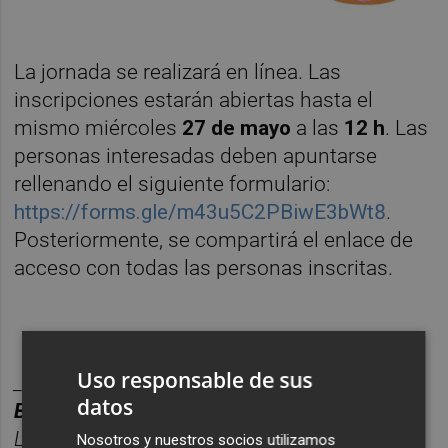
La jornada se realizará en línea. Las
inscripciones estarán abiertas hasta el
mismo miércoles
27 de mayo
a las
12 h
. Las
personas interesadas deben apuntarse
rellenando el siguiente formulario:
https://forms.gle/m43u5C2PBiwE3bWt8
.
Posteriormente, se compartirá el enlace de
acceso con todas las personas inscritas.
Uso responsable de sus
________
datos
BOLET
Í
N
TITULARES
CASTELL
ÓN
PLAZA.
Las noticias m
á
s relevantes del d
í
a en
Nosotros y nuestros socios utilizamos