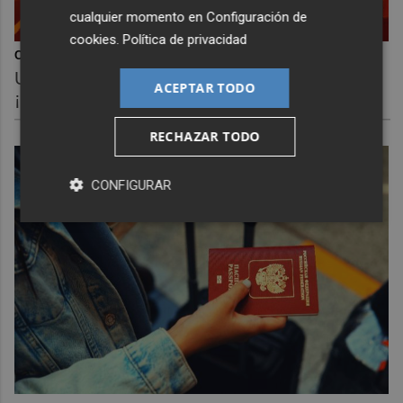
cualquier momento en
Configuración de
cookies
.
Política de privacidad
Corepunk MMORPG
Un verdadero MMORPG de la vieja escuela
ACEPTAR TODO
¡Cómo los de antes, pero mejor!
RECHAZAR TODO
CONFIGURAR