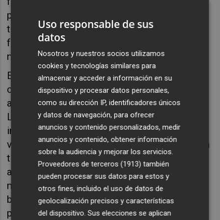
final es involucrar a la ciudadanía en la
protección y
restauración de los suelos
, a
Uso responsable de sus
través de su propio conocimiento y
datos
favoreciendo la adquisición de habilidades
Nosotros y nuestros socios utilizamos
nuevas para su monitorización y cuidado.
cookies y tecnologías similares para
El estado del suelo es fundamental para el
almacenar y acceder a información en su
crecimiento de las plantas, la regulación del
dispositivo y procesar datos personales,
agua y la mejora de la resiliencia climática.
como su dirección IP, identificadores únicos
y datos de navegación, para ofrecer
Las mediciones realizadas abarcan
anuncios y contenido personalizados, medir
indicadores como el paisaje y la cobertura
anuncios y contenido, obtener información
vegetal y forestal, la estructura y textura de la
sobre la audiencia y mejorar los servicios.
tierra, la presencia de materia orgánica, la
Proveedores de terceros (1913)
también
acidez o alcalinidad del suelo y, en las
pueden procesar sus datos para estos y
muestras que se envían al laboratorio, la
otros fines, incluido el uso de datos de
biodiversidad y la contaminación por metales
geolocalización precisos y características
pesados.
del dispositivo. Sus elecciones se aplican