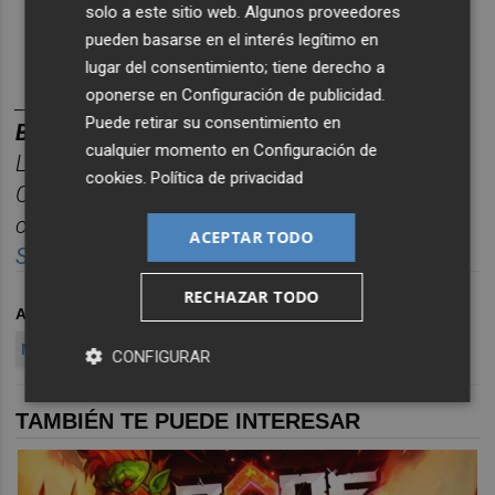
solo a este sitio web. Algunos proveedores
pueden basarse en el interés legítimo en
lugar del consentimiento; tiene derecho a
oponerse en
Configuración de publicidad
.
________
Puede retirar su consentimiento en
BOLET
Í
N TITULARES CASTELL
ÓN PLAZA.
cualquier momento en
Configuración de
Las noticias m
á
s relevantes del d
í
a en
cookies
.
Política de privacidad
Castelló
n, reunidas cada ma
ñana en un solo
correo para empezar el d
í
a informado.
ACEPTAR TODO
Suscr
í
bete
gratis al bolet
í
n aqu
í.
RECHAZAR TODO
ARCHIVADO EN
UNIVERSITAT JAUME I (UJI)
MEDIOAMBIENTE
CONFIGURAR
TAMBIÉN TE PUEDE INTERESAR