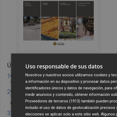
Últimas Noticias
Uso responsable de sus datos
1
Nosotros y nuestros socios utilizamos cookies y tec
Castelló acogerá la obra "Helios y Selene" de la
compañía Te Falta Calle: será creada para el eclipse
a información en su dispositivo y procesar datos per
identificadores únicos y datos de navegación, para o
2
Castelló traslada a la nueva Gestora de Gaiates su
medir anuncios y contenido, obtener información sobr
"colaboración incondicional en la promoción del
Proveedores de terceros (1913)
también pueden proce
monumento gaiatero"
incluido el uso de datos de geolocalización precisos y
3
Talleres, pasacalles y hermandad: Nules celebra su
elecciones se aplican solo a este sitio web. Algunos