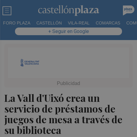
FORO PLAZA
CASTELLÓN
VILA-REAL
COMARCAS
COM
+ Seguir en Google
La Vall d'Uixó crea un
servicio de préstamos de
juegos de mesa a través de
su biblioteca