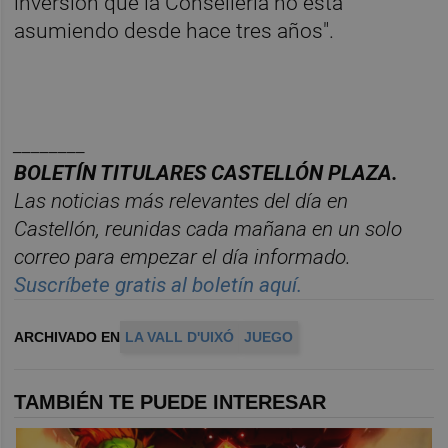
inversión que la Conselleria no está
asumiendo desde hace tres años".
________
BOLET
Í
N TITULARES CASTELL
ÓN PLAZA.
Las noticias m
á
s relevantes del d
í
a en
Castelló
n, reunidas cada ma
ñana en un solo
correo para empezar el d
í
a informado.
Suscr
í
bete
gratis al bolet
í
n aqu
í.
ARCHIVADO EN
LA VALL D'UIXÓ
JUEGO
TAMBIÉN TE PUEDE INTERESAR