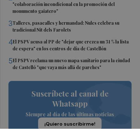
"colaboración incondicional en la promoción del
monumento gaiatero"
3
Talleres, pasacalles y hermandad: Nules celebra su
tradicional Nit dels Farolets
4
El PSPV acusa al PP de "dejar que crezca un 31 % la lista
de espera" en los centros de día de Castellón
5
El PSPV reclama un nuevo mapa sanitario para la ciudad
de Castelló "que vaya más allá de parches"
Suscríbete al canal de
Whatsapp
Siempre al día de las últimas noticias
¡Quiero suscribirme!