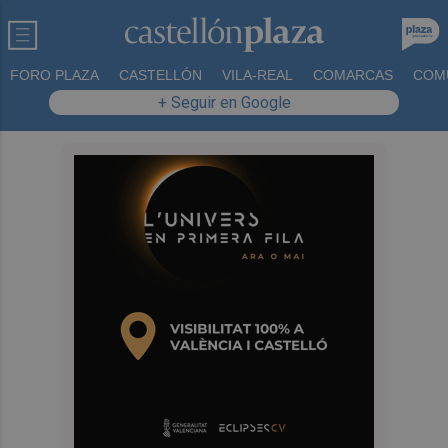
FORO PLAZA
CASTELLÓN
VILA-REAL
COMARCAS
COM
+ Seguir en Google