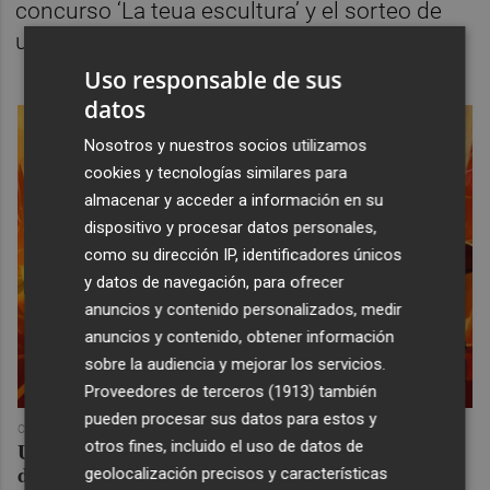
concurso ‘La teua escultura’ y el sorteo de
una rifa solidaria.
Uso responsable de sus
datos
Nosotros y nuestros socios utilizamos
cookies y tecnologías similares para
almacenar y acceder a información en su
dispositivo y procesar datos personales,
como su dirección IP, identificadores únicos
y datos de navegación, para ofrecer
anuncios y contenido personalizados, medir
anuncios y contenido, obtener información
sobre la audiencia y mejorar los servicios.
Proveedores de terceros (1913)
también
pueden procesar sus datos para estos y
COREPUNK MMORPG
Un verdadero MMORPG de la vieja escuela ¡Cómo los
otros fines, incluido el uso de datos de
de antes, pero mejor!
geolocalización precisos y características