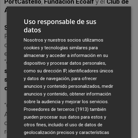
PortCastelló
,
Fundación Ecoalf
y el
Club de
Actividades Subacuáticas Escorpa
.
Uso responsable de sus
Susana Soria
, gerente de la Fundación
datos
PortCastelló, ha agradecido la participación
Nosotros y nuestros socios utilizamos
de las personas voluntarias y el apoyo de las
cookies y tecnologías similares para
entidades colaboradoras, cuya implicación
almacenar y acceder a información en su
“
contribuye no solo a la protección del mar,
dispositivo y procesar datos personales,
sino también a la construcción de una
como su dirección IP, identificadores únicos
y datos de navegación, para ofrecer
sociedad más consciente y comprometida
anuncios y contenido personalizados, medir
con la sostenibilidad
”.
anuncios y contenido, obtener información
sobre la audiencia y mejorar los servicios.
“Con iniciativas como Basuraleza, al
Proveedores de terceros (1913)
también
Autoridad Portuaria de Castellón, en
pueden procesar sus datos para estos y
colaboración con la Fundación PortCastelló
otros fines, incluido el uso de datos de
reafirma su apuesta por la conservación del
geolocalización precisos y características