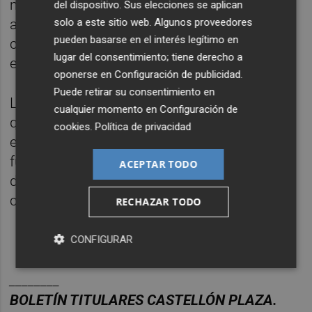
medio ambiente y por la promoción de
del dispositivo. Sus elecciones se aplican
solo a este sitio web. Algunos proveedores
acciones que fomenten la participación
pueden basarse en el interés legítimo en
ciudadana y la protección de los
lugar del consentimiento; tiene derecho a
ecosistemas marinos”, ha asegurado Soria.
oponerse en
Configuración de publicidad
.
Puede retirar su consentimiento en
La jornada puso de manifiesto, una vez más,
cualquier momento en
Configuración de
que la colaboración entre ciudadanía, tejido
cookies
.
Política de privacidad
empresarial e instituciones resulta
fundamental para avanzar hacia un modelo
ACEPTAR TODO
de desarrollo más sostenible y respetuoso
con el entorno.
RECHAZAR TODO
CONFIGURAR
________
BOLET
Í
N
TITULARES
CASTELL
ÓN
PLAZA.