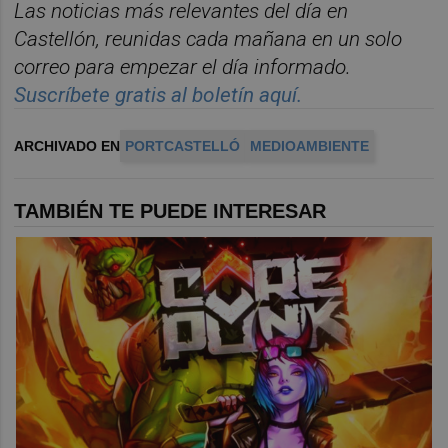
Las noticias m
á
s relevantes del d
í
a en
Castelló
n
, reunidas cada ma
ñana en un solo
correo para empezar el d
í
a informado.
Suscr
í
bete
gratis al
bolet
í
n
aqu
í
.
ARCHIVADO EN
PORTCASTELLÓ
MEDIOAMBIENTE
TAMBIÉN TE PUEDE INTERESAR