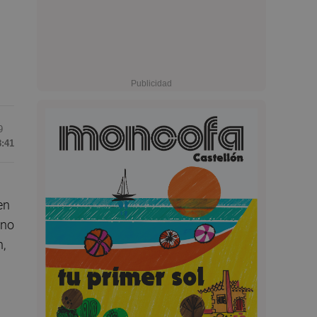
9
8:41
en
rno
n,