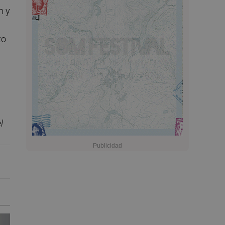
n y
to
l