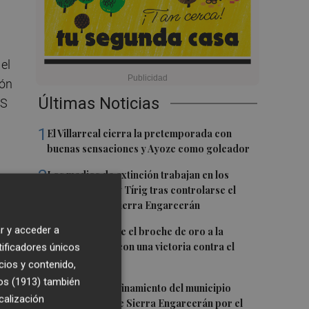
el
ión
Últimas Noticias
PS
1
El Villarreal cierra la pretemporada con
buenas sensaciones y Ayoze como goleador
2
Los medios de extinción trabajan en los
frentes de Catí y Tírig tras controlarse el
incendio de la Sierra Engarcerán
3
r y acceder a
El Villarreal pone el broche de oro a la
e
pretemporada con una victoria contra el
tificadores únicos
Galatasaray
cios y contenido,
os (1913)
también
4
Levantan el confinamiento del municipio
calización
castellonense de Sierra Engarcerán por el