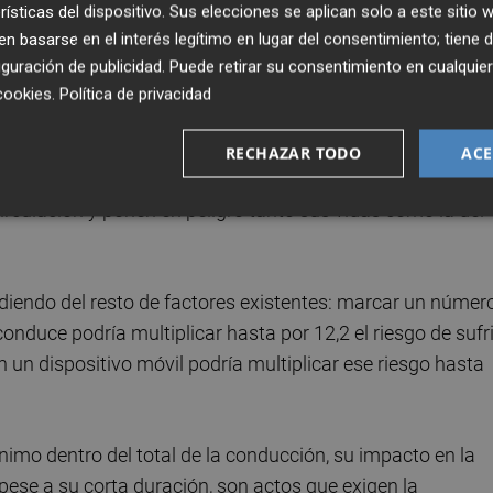
rísticas del dispositivo. Sus elecciones se aplican solo a este sitio
licado que “la distracción al volante se erige como un fact
 basarse en el interés legítimo en lugar del consentimiento; tiene 
hincapié en “la relevancia de poner en marcha campañas
guración de publicidad
. Puede retirar su consentimiento en cualqu
e se llevará a cabo a lo largo de la semana con diferentes
cookies
.
Política de privacidad
y visibilizar los riesgos de la distracción en la conducción
l con la Agrupación de Tráfico de la Guardia Civil de
RECHAZAR TODO
ACE
as de los usuarios que implican comportamientos de alto
irculación y ponen en peligro tanto sus vidas como la del
ndiendo del resto de factores existentes: marcar un númer
onduce podría multiplicar hasta por 12,2 el riesgo de sufri
en un dispositivo móvil podría multiplicar ese riesgo hasta
mo dentro del total de la conducción, su impacto en la
 pese a su corta duración, son actos que exigen la