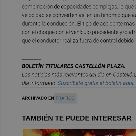
combinación de capacidades complejas, lo que a
velocidad se convierten así en un binomio que a
durante la conducción. El tipo de accidente más f
con el choque con el vehículo precedente y/o atr
que el conductor realiza fuera de control debido 
________
BOLET
Í
N
TITULARES
CASTELL
ÓN
PLAZA.
Las noticias m
á
s relevantes del d
í
a en
Castelló
n
d
í
a informado.
Suscr
í
bete
gratis al
bolet
í
n
aqu
í
.
ARCHIVADO EN
TRÁFICO
TAMBIÉN TE PUEDE INTERESAR