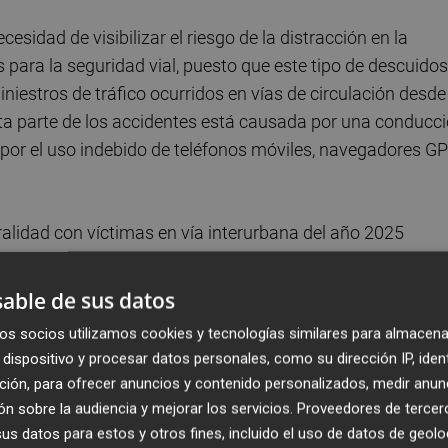
sidad de visibilizar el riesgo de la distracción en la
para la seguridad vial, puesto que este tipo de descuidos
niestros de tráfico ocurridos en vías de circulación desde 
rta parte de los accidentes está causada por una conducc
e por el uso indebido de teléfonos móviles, navegadores G
tralidad con víctimas en vía interurbana del año 2025
es con víctimas, 143 de ellos (el 25,4%) tuvieron la
Se trata de una proporción similar al año 2024, con 141
able de sus datos
al de 580. Además, en el año 2025 se interpusieron en
os socios utilizamos cookies y tecnologías similares para almacena
on como causa la distracción. De ellas, el uso del móvil fu
dispositivo y procesar datos personales, como su dirección IP, iden
ción, para ofrecer anuncios y contenido personalizados, medir anun
n sobre la audiencia y mejorar los servicios.
Proveedores de tercer
s datos para estos y otros fines, incluido el uso de datos de geolo