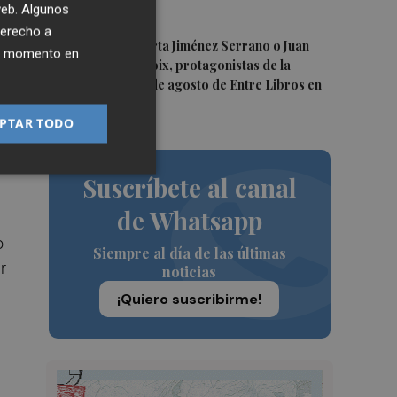
 web. Algunos
incendio
or
derecho a
5
Juan Tallón, Marta Jiménez Serrano o Juan
ier momento en
Evaristo Valls Boix, protagonistas de la
programación de agosto de Entre Libros en
.
Benicàssim
PTAR TODO
Suscríbete al canal
de Whatsapp
o
Siempre al día de las últimas
r
noticias
¡Quiero suscribirme!