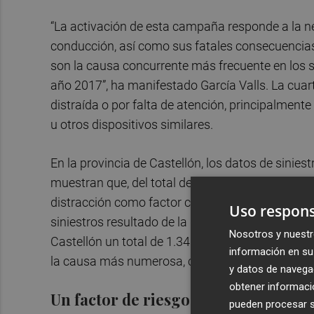
“La activación de esta campaña responde a la nece
conducción, así como sus fatales consecuencias 
son la causa concurrente más frecuente en los si
año 2017”, ha manifestado García Valls. La cua
distraída o por falta de atención, principalment
u otros dispositivos similares.
En la provincia de Castellón, los datos de sinies
muestran que, del total de los 563 siniestros vial
distracción como factor concurrente con otros. 
Uso respons
siniestros resultado de la distracción de un tot
Nosotros y nuestr
Castellón un total de 1.340 denuncias que tuvier
información en su 
la causa más numerosa, con 1.069 denuncias.
y datos de navega
obtener informació
Un factor de riesgo importante
pueden procesar su