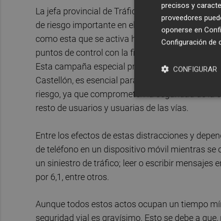
precisos y caracte
La jefa provincial de Tráfico de Castellón ha exp
proveedores pueden
de riesgo importante en el tráfico” y ha hecho 
oponerse en
Confi
como esta que se activa hoy en la provincia y qu
Configuración de 
puntos de control con la finalidad de concienciar 
Esta campaña especial provincial, en convenciona
CONFIGURAR
Castellón, es esencial para reducir las conduct
riesgo, ya que comprometen la seguridad de la c
resto de usuarios y usuarias de las vías.
Entre los efectos de estas distracciones y depe
de teléfono en un dispositivo móvil mientras se c
un siniestro de tráfico; leer o escribir mensajes 
por 6,1, entre otros.
Aunque todos estos actos ocupan un tiempo míni
seguridad vial es gravísimo. Esto se debe a que,