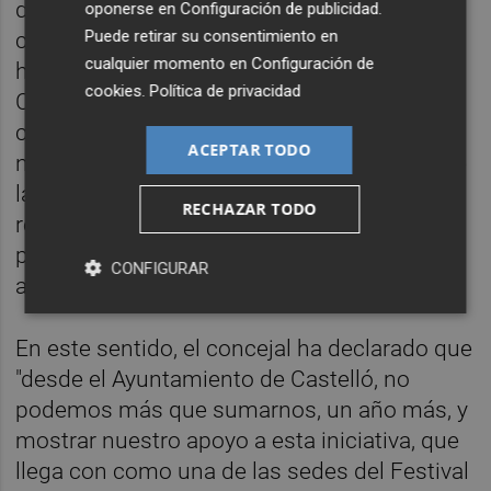
disfrutar de sus vacaciones y de festivales
oponerse en
Configuración de publicidad
.
Puede retirar su consentimiento en
como el Rototom Sunsplash". Así, Ramírez
cualquier momento en
Configuración de
ha referido que "desde el Ayuntamiento de
cookies
.
Política de privacidad
Castelló estamos totalmente
comprometidos con la protección de
ACEPTAR TODO
nuestro entorno, y de estas que son unas de
las mejores playas de España y el principal
RECHAZAR TODO
recurso turístico, escaparate y carta de
presentación de nuestra ciudad para todas
CONFIGURAR
aquellas personas que nos visitan".
En este sentido, el concejal ha declarado que
"desde el Ayuntamiento de Castelló, no
podemos más que sumarnos, un año más, y
mostrar nuestro apoyo a esta iniciativa, que
llega con como una de las sedes del Festival