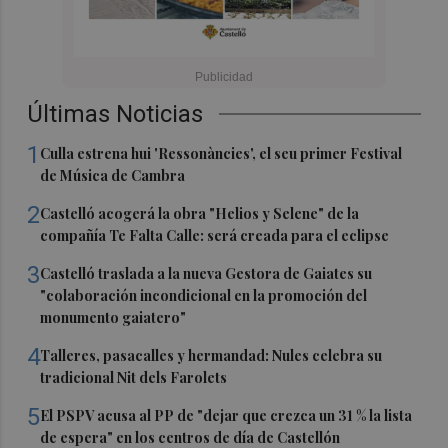
Últimas Noticias
1
Culla estrena hui 'Ressonàncies', el seu primer Festival
de Música de Cambra
2
Castelló acogerá la obra "Helios y Selene" de la
compañía Te Falta Calle: será creada para el eclipse
3
Castelló traslada a la nueva Gestora de Gaiates su
"colaboración incondicional en la promoción del
monumento gaiatero"
4
Talleres, pasacalles y hermandad: Nules celebra su
tradicional Nit dels Farolets
5
El PSPV acusa al PP de "dejar que crezca un 31 % la lista
de espera" en los centros de día de Castellón