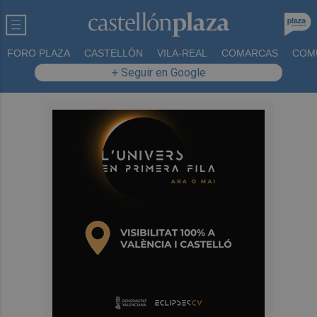
FORO PLAZA
CASTELLÓN
VILA-REAL
COMARCAS
COM
+ Seguir en Google