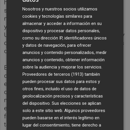
hábitos ciudadanos, porque tenemos que
Nosotros y nuestros socios utilizamos
seguir cuidando de esa otra casa, mucho
cookies y tecnologías similares para
más grande, que es la que nos aloja a todos
almacenar y acceder a información en su
y que no es otra que nuestro Planeta Tierra.
dispositivo y procesar datos personales,
Un planeta diverso pero también muy frágil y
como su dirección IP, identificadores únicos
que sufre de manera especial las agresiones
y datos de navegación, para ofrecer
que vienen provocadas por el hombre".
anuncios y contenido personalizados, medir
anuncios y contenido, obtener información
El edil ha recordado que "dentro de la ciudad
sobre la audiencia y mejorar los servicios.
Proveedores de terceros (1913)
también
de Castelló, el entorno que más representa
pueden procesar sus datos para estos y
esa necesidad de equilibrio y de cuidar lo
otros fines, incluido el uso de datos de
que nos rodea, no es otro que el nuestras
geolocalización precisos y características
magníficas playas. Porque son un
del dispositivo. Sus elecciones se aplican
ecosistema muy valioso pero también muy
solo a este sitio web. Algunos proveedores
frágil y porque cada verano son miles
pueden basarse en el interés legítimo en
también las personas que vienen aquí para
lugar del consentimiento; tiene derecho a