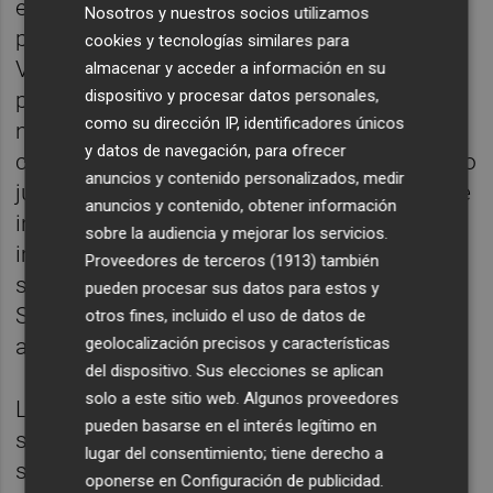
en peligro. Las políticas europeas están a
Nosotros y nuestros socios utilizamos
punto de acabar con ella. La quieren matar.
cookies y tecnologías similares para
Vox va a poner punto y final a esta agonía
almacenar y acceder a información en su
dispositivo y procesar datos personales,
porque nosotros vamos a defender lo
como su dirección IP, identificadores únicos
nuestro, nuestra naranja, para que el
y datos de navegación, para ofrecer
citricultor no tire la toalla y se pague al precio
anuncios y contenido personalizados, medir
justo, no como ahora que está en mínimos e
anuncios y contenido, obtener información
incluso su valor es nulo por culpa de las
sobre la audiencia y mejorar los servicios.
importaciones de terceros países que no
Proveedores de terceros (1913)
también
son ni siquiera de la Unión Europea, como
pueden procesar sus datos para estos y
Sudáfrica, Turquía, Marruecos o Israel”,
otros fines, incluido el uso de datos de
asevera Llanos Massó.
geolocalización precisos y características
del dispositivo. Sus elecciones se aplican
solo a este sitio web. Algunos proveedores
La presidenta provincial del partido
pueden basarse en el interés legítimo en
sentencia a este respecto: “Europa no ha
lugar del consentimiento; tiene derecho a
sabido defender nuestra naranja, nuestros
oponerse en
Configuración de publicidad
.