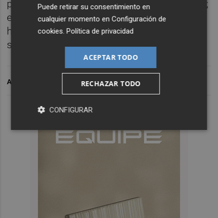
políticos no han sabido defenderla tampoco;
Puede retirar su consentimiento en
es vergonzoso que esto ocurra y que nadie
cualquier momento en
Configuración de
haya movido un dedo aún para dar una
cookies
.
Política de privacidad
solución”.
ACEPTAR TODO
ARCHIVADO EN
RECHAZAR TODO
CONFIGURAR