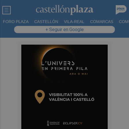
FORO PLAZA
CASTELLÓN
VILA-REAL
COMARCAS
COM
+ Seguir en Google