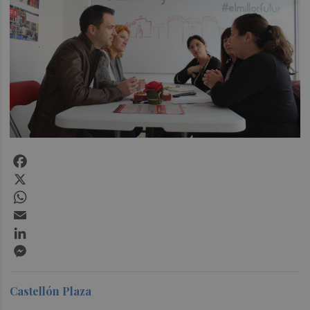
Facebook
X
WhatsApp
Email
LinkedIn
Messenger
Castellón Plaza