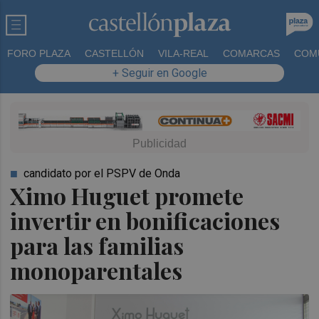
FORO PLAZA
CASTELLÓN
VILA-REAL
COMARCAS
COM
+ Seguir en Google
candidato por el PSPV de Onda
Ximo Huguet promete
invertir en bonificaciones
para las familias
monoparentales