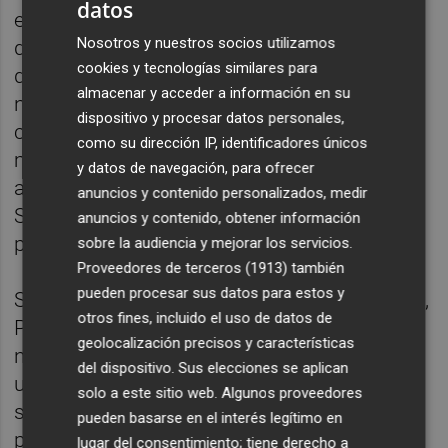
datos
estar cuestionado permanentemente la
Nosotros y nuestros socios utilizamos
decisión de los votantes". "Los votantes han
cookies y tecnologías similares para
decidido que no haya mayorías absolutas y
almacenar y acceder a información en su
no las hay y con las cartas que los
dispositivo y procesar datos personales,
ciudadanos deciden hay que jugar", ha
como su dirección IP, identificadores únicos
manifestado, y ha insistido reclamar en la
y datos de navegación, para ofrecer
abstención del PP a la investidura de Pedro
anuncios y contenido personalizados, medir
Sánchez, tal y como hizo el PSOE en la
anuncios y contenido, obtener información
pasada legislatura.
sobre la audiencia y mejorar los servicios.
Proveedores de terceros (1913)
también
pueden procesar sus datos para estos y
Sobre la entrada de Podemos en el gobierno,
otros fines, incluido el uso de datos de
Puig ha señalado que "es una condición
geolocalización precisos y características
necesaria pero no suficiente para que haya
del dispositivo. Sus elecciones se aplican
un gobierno progresista" y ha afirmado que
solo a este sitio web. Algunos proveedores
son necesarios "otros actores que
pueden basarse en el interés legítimo en
probablemente no se sientan cómodos en
lugar del consentimiento; tiene derecho a