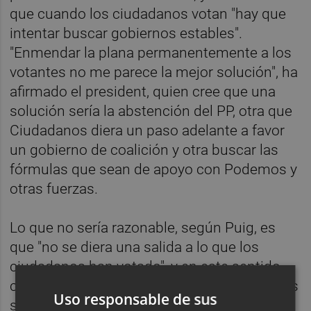
que cuando los ciudadanos votan "hay que
intentar buscar gobiernos estables".
"Enmendar la plana permanentemente a los
votantes no me parece la mejor solución", ha
afirmado el president, quien cree que una
solución sería la abstención del PP, otra que
Ciudadanos diera un paso adelante a favor
un gobierno de coalición y otra buscar las
fórmulas que sean de apoyo con Podemos y
otras fuerzas.
Lo que no sería razonable, según Puig, es
que "no se diera una salida a lo que los
ciudadanos han votado", y en este sentido,
considera que la repetición de las elecciones
Uso responsable de sus
sería la peor opción porque "no se puede