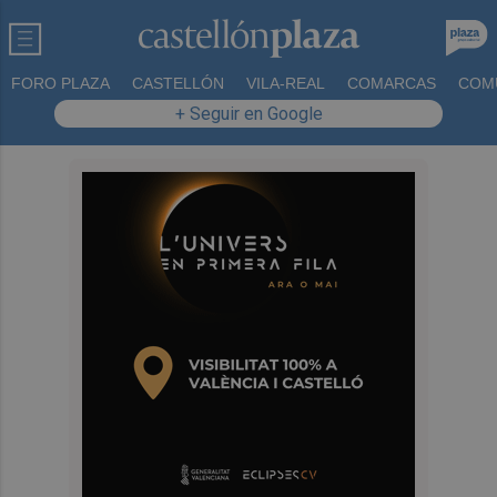
FORO PLAZA
CASTELLÓN
VILA-REAL
COMARCAS
COM
+ Seguir en Google