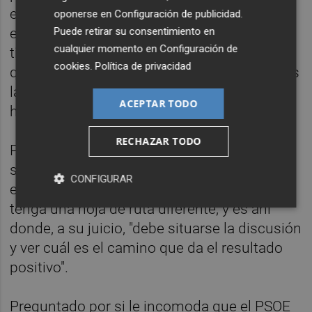
esa situación". "Hay que valorar todo lo que
oponerse en
Configuración de publicidad
.
Puede retirar su consentimiento en
es el conjunto de una mayoría, que no solo
cualquier momento en
Configuración de
tiene que ser una mayoría de gobierno, sino
cookies
.
Política de privacidad
que hay que intentar que tenga por lo menos
la capacidad de aprobar los Presupuestos",
ACEPTAR TODO
ha manifestado.
RECHAZAR TODO
Puig ha dicho entender que Podemos exija
su presencia en el gobierno, como también
CONFIGURAR
entiende que el presidente del Ejecutivo
tenga una hoja de ruta diferente, y es ahí
donde, a su juicio, "debe situarse la discusión
y ver cuál es el camino que da el resultado
positivo".
Preguntado por si le incomoda que el PSOE