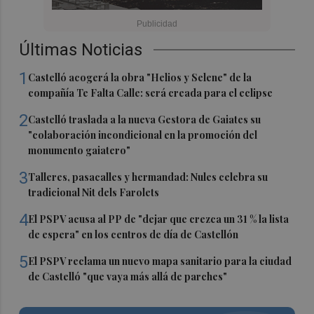
Últimas Noticias
1
Castelló acogerá la obra "Helios y Selene" de la
compañía Te Falta Calle: será creada para el eclipse
2
Castelló traslada a la nueva Gestora de Gaiates su
"colaboración incondicional en la promoción del
monumento gaiatero"
3
Talleres, pasacalles y hermandad: Nules celebra su
tradicional Nit dels Farolets
4
El PSPV acusa al PP de "dejar que crezca un 31 % la lista
de espera" en los centros de día de Castellón
5
El PSPV reclama un nuevo mapa sanitario para la ciudad
de Castelló "que vaya más allá de parches"