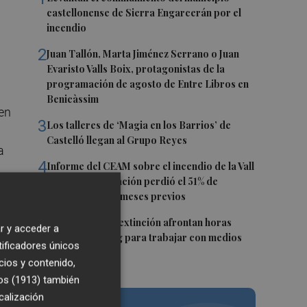
castellonense de Sierra Engarcerán por el
incendio
2
Juan Tallón, Marta Jiménez Serrano o Juan
Evaristo Valls Boix, protagonistas de la
programación de agosto de Entre Libros en
Benicàssim
en
3
Los talleres de ‘Magia en los Barrios’ de
Castelló llegan al Grupo Reyes
a
4
Informe del CEAM sobre el incendio de la Vall
d'Uixó: la vegetación perdió el 51% de
ro
humedad en los meses previos
5
Los equipos de extinción afrontan horas
r y acceder a
"vitales" en Tírig para trabajar con medios
tificadores únicos
aéreos
cios y contenido,
es
os (1913)
también
s
calización
as