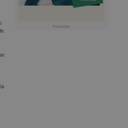
o.
de
ñar
la