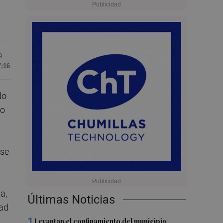
9
7:16
do
do
ese
a,
Últimas Noticias
dad
1
Levantan el confinamiento del municipio