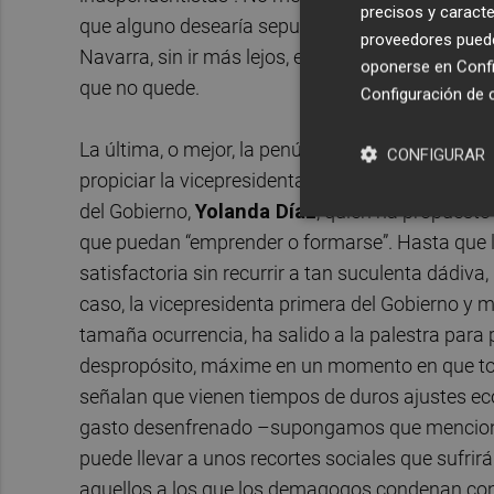
precisos y caracte
que alguno desearía sepultar: “Con Bildu no vamos
proveedores pueden
Navarra, sin ir más lejos, estarán deseando que 
oponerse en
Confi
que no quede.
Configuración de 
La última, o mejor, la penúltima de una larga li
CONFIGURAR
propiciar la vicepresidenta segunda del Gobiern
del Gobierno,
Yolanda Díaz
, quien ha propuest
que puedan “emprender o formarse”. Hasta que 
satisfactoria sin recurrir a tan suculenta dádiva,
caso, la vicepresidenta primera del Gobierno y
tamaña ocurrencia, ha salido a la palestra para
despropósito, máxime en un momento en que tod
señalan que vienen tiempos de duros ajustes eco
gasto desenfrenado –supongamos que menciono e
puede llevar a unos recortes sociales que sufri
aquellos a los que los demagogos condenan con 