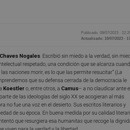
Publicado: 09/07/2023 ·
22:2
Actualizado: 10/07/2023 · 1
Chaves Nogales
. Escribió sin miedo a la verdad, sin mie
 intelectual respetado, una condición que se alcanza cuan
las naciones morir, es lo que las permite resucitar” (
La
mprendemos que su defensa cerrada de la democracia le
 a
Koestler
o, entre otros, a
Camus
– a no claudicar ante 
rte de las ideologías del siglo XX se acogieran al más
 no fue una voz en el desierto. Sus escritos literarios y
iedad de su época. En buena medida por su calidad literari
ntentó que resurgiera esa
humanitas
que recoge la digni
viven para la verdad y la libertad.