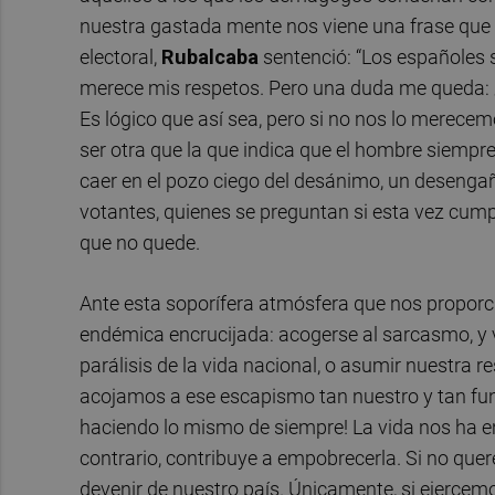
nuestra gastada mente nos viene una frase que
electoral,
Rubalcaba
sentenció: “Los españoles 
merece mis respetos. Pero una duda me queda:
Es lógico que así sea, pero si no nos lo merec
ser otra que la que indica que el hombre siempre
caer en el pozo ciego del desánimo, un desengaño
votantes, quienes se preguntan si esta vez cumpl
que no quede.
Ante esta soporífera atmósfera que nos proporcion
endémica encrucijada: acogerse al sarcasmo, y vol
parálisis de la vida nacional, o asumir nuestra 
acojamos a ese escapismo tan nuestro y tan funes
haciendo lo mismo de siempre! La vida nos ha e
contrario, contribuye a empobrecerla. Si no q
devenir de nuestro país. Únicamente, si ejerce