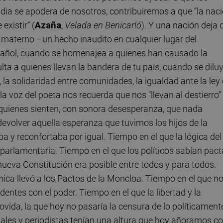
sidia se apodera de nosotros, contribuiremos a que “la nac
xistir” (
Azaña
,
Velada en Benicarló
). Y una nación deja 
a materno –un hecho inaudito en cualquier lugar del
spañol, cuando se homenajea a quienes han causado la
ta a quienes llevan la bandera de tu país, cuando se dilu
l, la solidaridad entre comunidades, la igualdad ante la ley
a voz del poeta nos recuerda que nos “llevan al destierro”
de quienes sienten, con sonora desesperanza, que nada
evolver aquella esperanza que tuvimos los hijos de la
aba y reconfortaba por igual. Tiempo en el que la lógica del
parlamentaria. Tiempo en el que los políticos sabían pact
ueva Constitución era posible entre todos y para todos.
mica llevó a los Pactos de la Moncloa. Tiempo en el que n
ntes con el poder. Tiempo en el que la libertad y la
ida, la que hoy no pasaría la censura de lo políticament
ctuales y periodistas tenían una altura que hoy añoramos c