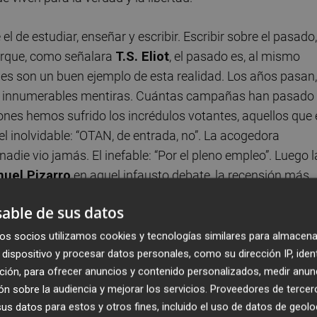
el de estudiar, enseñar y escribir. Escribir sobre el pasado,
orque, como señalara
T.S. Eliot
, el pasado es, al mismo
nes son un buen ejemplo de esta realidad. Los años pasan,
las innumerables mentiras. Cuántas campañas han pasado
nes hemos sufrido los incrédulos votantes, aquellos que 
l inolvidable: “OTAN, de entrada, no”. La acogedora
die vio jamás. El inefable: “Por el pleno empleo”. Luego l
uel Pizarro
en aquel infausto debate, la recensión más
ubiremos los impuestos”. Me imagino al ex ministro
Monto
able de sus datos
acho. El simpar: “Reformaremos la Ley del aborto”. Un
a
Gallardón
, pero no su dignidad. La esperanzadora
os socios utilizamos cookies y tecnologías similares para almacena
os miembros del CGPJ y del TC para fortalecer su
dispositivo y procesar datos personales, como su dirección IP, iden
ción, para ofrecer anuncios y contenido personalizados, medir anun
n profundo sonrojo. Pero nada comparable con afirmacion
n sobre la audiencia y mejorar los servicios.
Proveedores de tercer
itir que la gobernabilidad de España descanse en partido
s datos para estos y otros fines, incluido el uso de datos de geolo
necedor. O esta otra perla entresacada de esas hemerotec