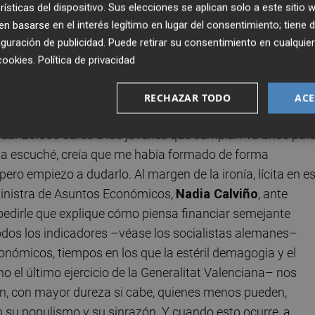
rísticas del dispositivo. Sus elecciones se aplican solo a este sitio
 a pactar, si quiere se lo digo 20 veces”. Intuyo que, en
 basarse en el interés legítimo en lugar del consentimiento; tiene 
se lo diga una vez más, por si acaso lo cumple. Por soñar
guración de publicidad
. Puede retirar su consentimiento en cualqu
cookies
.
Política de privacidad
sta de dolorosas ofrendas al sentido común, nos la acaba d
RECHAZAR TODO
ACE
o, ministra de Trabajo y candidata de Sumar a la Presiden
o dar 20.000 euros a los jóvenes que cumplan 18 años par
la escuché, creía que me había formado de forma
 pero empiezo a dudarlo. Al margen de la ironía, lícita en e
 ministra de Asuntos Económicos,
Nadia Calviño
, ante
 pedirle que explique cómo piensa financiar semejante
os los indicadores –véase los socialistas alemanes–
nómicos, tiempos en los que la estéril demagogia y el
l último ejercicio de la Generalitat Valenciana– nos
rán, con mayor dureza si cabe, quienes menos pueden,
su populismo y su sinrazón. Y cuando esto ocurre, a