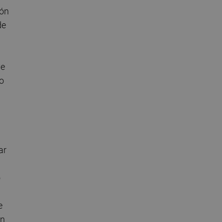
ión
de
ye
 o
ar
o
e
on