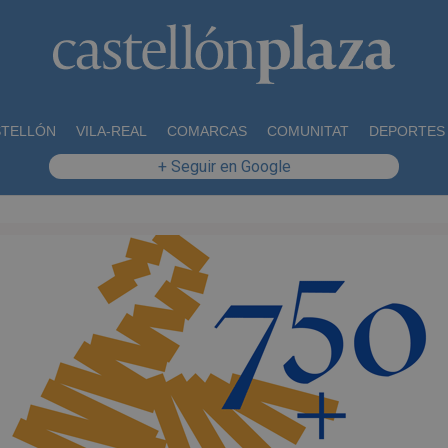
STELLÓN
VILA-REAL
COMARCAS
COMUNITAT
DEPORTES
+ Seguir en Google