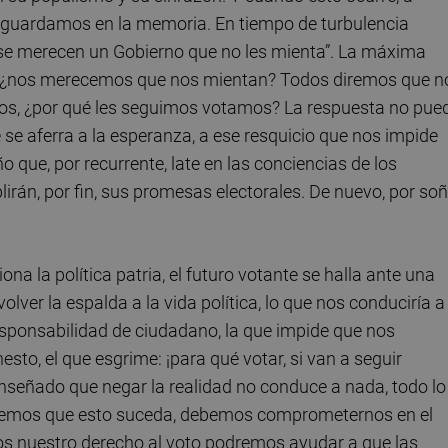
 guardamos en la memoria. En tiempo de turbulencia
se merecen un Gobierno que no les mienta”. La máxima
 ¿nos merecemos que nos mientan? Todos diremos que n
emos, ¿por qué les seguimos votamos? La respuesta no pue
 se aferra a la esperanza, a ese resquicio que nos impide
 que, por recurrente, late en las conciencias de los
irán, por fin, sus promesas electorales. De nuevo, por so
a la política patria, el futuro votante se halla ante una
ver la espalda a la vida política, lo que nos conduciría a 
responsabilidad de ciudadano, la que impide que nos
to, el que esgrime: ¡para qué votar, si van a seguir
nseñado que negar la realidad no conduce a nada, todo lo
ueremos que esto suceda, debemos comprometernos en el
mos nuestro derecho al voto podremos ayudar a que las