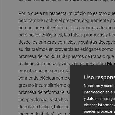
Por lo que a mí respecta, mi oficio no es otro que 
pero también sobre el presente, seguramente p
tiempo, presente y futuro. Las próximas eleccio
pero no los eslóganes, las falsas promesas y 
desde los primeros comicios, y cuántas decepcio
su día creímos en proverbiales eslóganes como e
promesa de los 800.000 puestos de trabajo que na
realidad se impuso, y vino, como presagiara
Man
cruenta que uno recuerda. El inolvidable: “No s
Uso respons
sonriendo plácidamente en su enmoquetado desp
grosero incumplimiento que le costó la cartera 
Nosotros y nuestr
promesa de reformar el sistema de elección de l
información en su 
y datos de navega
independencia. Visto hoy en día, nos produce u
obtener informació
de calado bíblico, tales como “No podemos perm
pueden procesar su
independentistas”. No me dirán que no es enter