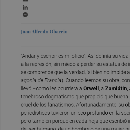
LinkedIn
Messenger
Juan Alfredo Obarrio
“Andar y escribir es mi oficio”. Así definía su vida
a la represión, sin miedo a perder su estatus de
se comprende que la verdad, “si bien no impide a 
agonía de Francia
). Cuando leemos su obra, co
llevó –como les ocurriera a
Orwell
, a
Zamiátin
,
tenebroso dogmatismo que propició que buena pa
cruel de los fanatismos. Afortunadamente, su obra
periodísticos tuvieron un eco profundo en la soc
pero también porque en cada hoja que escribió i
del ser humano, de un hombre o de una mujer que 