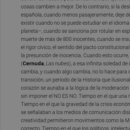
cosas cambien a mejor. De lo contrario, si la de
española, cuando menos pasajeramente, deje de e
existir cuando no se puede estudiar en el idiom
planeta–, cuando se sanciona por rotular en e
muerte de más de 800 inocentes, cuando se insul
el rigor cívico, el sentido del pacto constituciona
la presunción de inocencia. Cuando esto ocurre, l
(
Cernuda
,
Las nubes
), a esa infinita soledad 
cambia, y cuando algo cambia, no lo hace para d
transición, un período de la Historia que ilusion
corazón se aunaba a la lógica de la moderación 
sin imponer el NO ES NO. Tiempo en el que una n
Tiempo en el que la gravedad de la crisis econó
se señalaban a los medios de comunicación diside
creatividad permitieron movimientos como la Mov
correcto. Tiempo en el que los políticos, intele