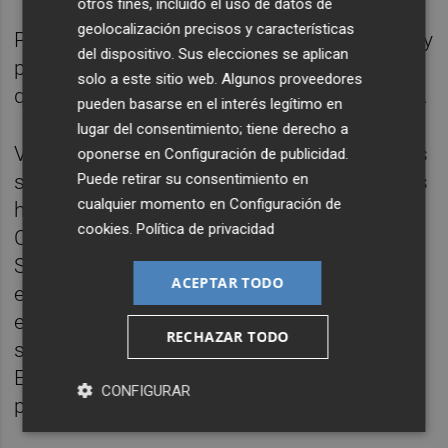
otros fines, incluido el uso de datos de
geolocalización precisos y características
Por eso les pido que confíen en el futuro. Soy
del dispositivo. Sus elecciones se aplican
plenamente consciente de que son días en
solo a este sitio web. Algunos proveedores
que pedir fe en el futuro es muy complicado.
pueden basarse en el interés legítimo en
lugar del consentimiento; tiene derecho a
Vemos cómo algunas de nuestras creencias
oponerse en
Configuración de publicidad
.
Puede retirar su consentimiento en
se desploman fruto de la avaricia en quienes
cualquier momento en
Configuración de
hemos encargado que velen por nosotros.
cookies
.
Política de privacidad
Cómo el presidente del Gobierno, Pedro
Sánchez, abandona a su suerte a los
ACEPTAR TODO
españoles solo pensando en la suya. Rebaja
el delito de malversación y elimina el de
RECHAZAR TODO
sedición, no porque sea lo mejor para
España, sino porque cree que es lo mejor
CONFIGURAR
para él.