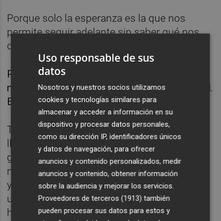
Porque solo la esperanza es la que nos
permite seguir adelante sin saber qué nos
deparará el futuro.
Uso responsable de sus
datos
Por mucho que lloremos o que trabajemos, si
no vemos un objetivo, una meta, todo es inútil.
Nosotros y nuestros socios utilizamos
cookies y tecnologías similares para
En eso, para mí, consiste la esperanza.
almacenar y acceder a información en su
dispositivo y procesar datos personales,
Terminamos un año muy difícil, y ya
como su dirección IP, identificadores únicos
llevamos unos cuantos. Muchos de mi
y datos de navegación, para ofrecer
generación empezados a entender a
anuncios y contenido personalizados, medir
nuestros abuelos. Ellos sufrieron una guerra
anuncios y contenido, obtener información
y nosotros crisis jamás pensadas y hasta
sobre la audiencia y mejorar los servicios.
una pandemia mundial. Pero la vida nos va
Proveedores de terceros (1913)
también
pueden procesar sus datos para estos y
haciendo callo.