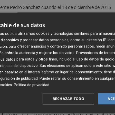
sidente Pedro Sánchez cuando el 13 de diciembre de 2015
ersonas, que con un gobierno del PSOE la Comunitat
e?
able de sus datos
os socios utilizamos cookies y tecnologías similares para almacena
cosas no cambiarían? Que, con el PSOE en el poder, el statu
dispositivo y procesar datos personales, como su dirección IP, iden
mo había pasado con los gobiernos del PP.
ción, para ofrecer anuncios y contenido personalizados, medir anun
n sobre la audiencia y mejorar los servicios.
Proveedores de tercer
 que sigamos igual. Mejor dicho, estamos peor y las cifra
s datos para estos y otros fines, incluido el uso de datos de geolo
rísticas del dispositivo. Sus elecciones se aplican solo a este sitio
 basarse en el interés legítimo en lugar del consentimiento; tiene 
guración de publicidad
. Puede retirar su consentimiento en cualqu
e toros de Valencia escuchamos la misma afirmación de los
cookies
.
Política de privacidad
tivamente?
RECHAZAR TODO
ACE
danos, y sí el PP por aquel entonces y ahora el PSOE? Tal 
estra sociedad
, en nuestra economía, en el trato a nuest
icia explicaría lo que pudo ser y no fue o, mejor dicho, no