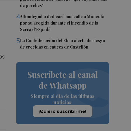
de parches"
4
Alfondeguilla dedicará una calle a Moncofa
por su acogida durante el incendio de la
Serra d'Espadà
5
La Confederación del Ebro alerta de riesgo
de crecidas en cauces de Castellón
os
Suscríbete al canal
de Whatsapp
Siempre al día de las últimas
noticias
¡Quiero suscribirme!