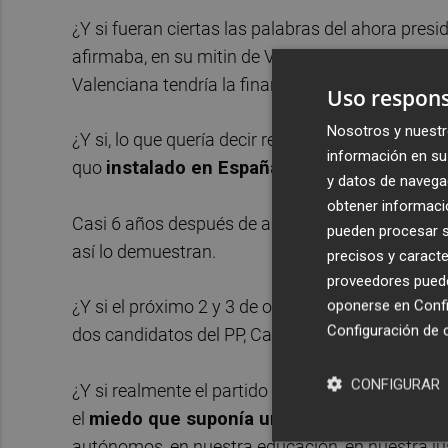
¿Y si fueran ciertas las palabras del ahora pre
afirmaba, en su mitin de Valencia ante 8.000 p
Valenciana tendría la financiación que se merec
Uso respons
Nosotros y nuestr
¿Y si, lo que quería decir realmente, es que las 
información en su 
quo
instalado en España
se iba a mantener co
y datos de navega
obtener informació
Casi 6 años después de aquella afirmación no es
pueden procesar su
así lo demuestran.
precisos y caracte
proveedores pueden
oponerse en
Confi
¿Y si el próximo 2 y 3 de octubre en la plaza d
Configuración de 
dos candidatos del PP, Casado y Mazón respec
CONFIGURAR
¿Y si realmente el partido del IBEX no era Ciuda
el
miedo que suponía un cambio real en nu
autónomos, en nuestra educación, en nuestra just