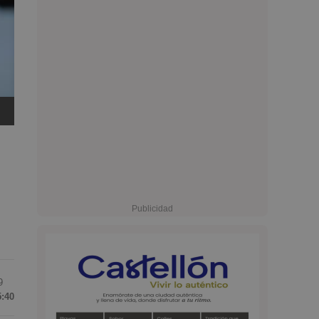
9
5:40