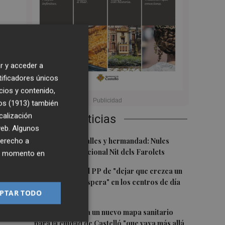
r y acceder a
tificadores únicos
cios y contenido,
os (1913)
también
s
calización
Últimas Noticias
 web. Algunos
1
derecho a
Talleres, pasacalles y hermandad: Nules
celebra su tradicional Nit dels Farolets
ier momento en
2
El PSPV acusa al PP de "dejar que crezca un
31 % la lista de espera" en los centros de día
PTAR TODO
de Castellón
vez
ros
3
El PSPV reclama un nuevo mapa sanitario
para la ciudad de Castelló "que vaya más allá