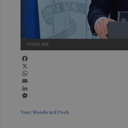
FOTO: EFE
Facebook
X
WhatsApp
Email
LinkedIn
Messenger
Tony Woodward Poch