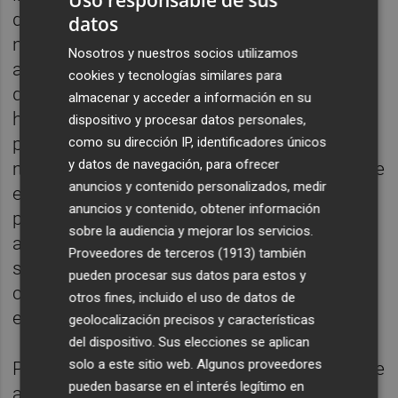
Uso responsable de sus
de manifestaciones o escraches contra
datos
nuestros clientes, no parece una estrategia
Nosotros y nuestros socios utilizamos
adecuada. Asimismo, resulta preocupante
cookies y tecnologías similares para
que ningún responsable político del estado
almacenar y acceder a información en su
haya salido a defender una de nuestras
dispositivo y procesar datos personales,
principales industrias. No me imagino al
como su dirección IP, identificadores únicos
y datos de navegación, para ofrecer
ministro de Industria alemán manteniéndose
anuncios y contenido personalizados, medir
en silencio si ocurrieran ataques en su
anuncios y contenido, obtener información
propio país contra la industria de la
sobre la audiencia y mejorar los servicios.
automoción, cuestionando las políticas de
Proveedores de terceros (1913)
también
sostenibilidad de sus fábricas o la falta de
pueden procesar sus datos para estos y
compromiso y apuesta por el coche
otros fines, incluido el uso de datos de
eléctrico, por ejemplo.
geolocalización precisos y características
del dispositivo. Sus elecciones se aplican
solo a este sitio web. Algunos proveedores
Pero ¿sabéis verdaderamente lo que más me
pueden basarse en el interés legítimo en
altera? La mayoría de los que se manifiestan,