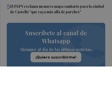
5
El PSPV reclama un nuevo mapa sanitario para la ciudad
de Castelló "que vaya más allá de parches"
Suscríbete al canal de
Whatsapp
Siempre al día de las últimas noticias
¡Quiero suscribirme!