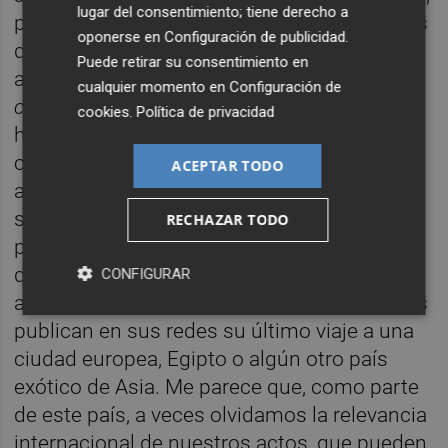
lugar del consentimiento; tiene derecho a
participan en los escraches y muchos de los
oponerse en
Configuración de publicidad
.
que escriben en redes apoyando estas
Puede retirar su consentimiento en
acciones, acaban de bajarse de un avión
low
cualquier momento en
Configuración de
cost
desde una ciudad europea, a la que se
cookies
.
Política de privacidad
han escapado unos días visitando museos,
celebrando despedidas de soltero o
ACEPTAR TODO
asistiendo a conciertos de música. Es como
si quisiéramos turismo, pero no en nuestra
RECHAZAR TODO
propia casa. Yo sí puedo viajar, pero otros
que no vengan a mi ciudad. No salgo de mi
CONFIGURAR
asombro cuando algunas de estas personas
publican en sus redes su último viaje a una
ciudad europea, Egipto o algún otro país
exótico de Asia. Me parece que, como parte
de este país, a veces olvidamos la relevancia
internacional de nuestros actos, que pueden