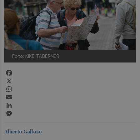
Foto: KIKE TABERNER
Facebook
X
WhatsApp
Email
LinkedIn
Messenger
Alberto Galloso