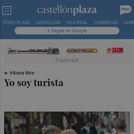
FORO PLAZA
CASTELLÓN
VILA-REAL
COMARCAS
COM
+ Seguir en Google
tribuna libre
Yo soy turista