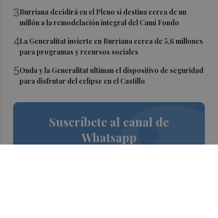
3
Burriana decidirá en el Pleno si destina cerca de un
millón a la remodelación integral del Camí Fondo
4
La Generalitat invierte en Burriana cerca de 5,6 millones
para programas y recursos sociales
5
Onda y la Generalitat ultiman el dispositivo de seguridad
para disfrutar del eclipse en el Castillo
Suscríbete al canal de
Whatsapp
Siempre al día de las últimas noticias
¡Quiero suscribirme!