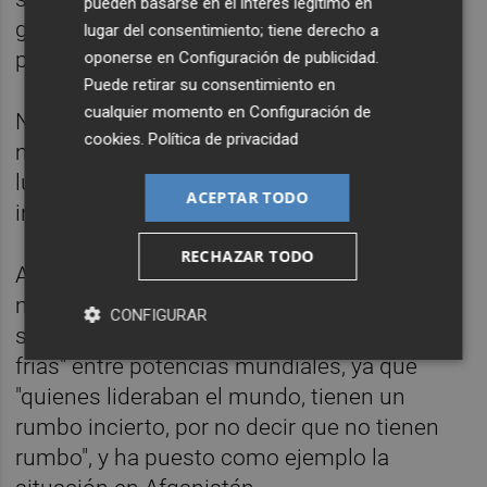
pueden basarse en el interés legítimo en
grandes propuestas para renovar el
lugar del consentimiento; tiene derecho a
pensamiento.
oponerse en
Configuración de publicidad
.
Puede retirar su consentimiento en
cualquier momento en
Configuración de
No obstante, ha abogado por la vía de la
cookies
.
Política de privacidad
movilización social, como el feminismo o la
lucha contra la pobreza, "que luego se
ACEPTAR TODO
incorpora a los partidos".
RECHAZAR TODO
Así, ha aventurado también que volverán los
movimientos pacifistas y se ha preguntado
CONFIGURAR
si el mundo se dirige a "tres nuevas guerras
frías" entre potencias mundiales, ya que
"quienes lideraban el mundo, tienen un
rumbo incierto, por no decir que no tienen
rumbo", y ha puesto como ejemplo la