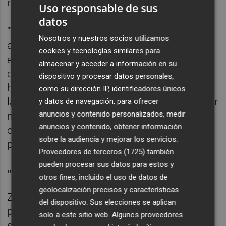
manifestado.
Uso responsable de sus
datos
"Van a llegar por tierra, mar y aire", ha
Nosotros y nuestros socios utilizamos
advertido. "No olvidemos que muchos de
cookies y tecnologías similares para
esos jóvenes son hijos de la pobreza, no
almacenar y acceder a información en su
conocen más que la pobreza y su único
dispositivo y procesar datos personales,
horizonte vital es eso o perder la vida", ha
como su dirección IP, identificadores únicos
lamentado. "Vienen sin abrigo. No voy a decir
y datos de navegación, para ofrecer
anuncios y contenido personalizados, medir
más, cruzan el Mediterráneo sin abrigo. ¿A
anuncios y contenido, obtener información
esos los vemos como una amenaza?", se ha
sobre la audiencia y mejorar los servicios.
preguntado.
Proveedores de terceros (1725)
también
pueden procesar sus datos para estos y
"Pereza política e intelectual"
otros fines, incluido el uso de datos de
geolocalización precisos y características
Zapatero también ha lamentado la "pereza
del dispositivo. Sus elecciones se aplican
política e intelectual" que observa en la
solo a este sitio web. Algunos proveedores
salida de la pandemia ante la falta de