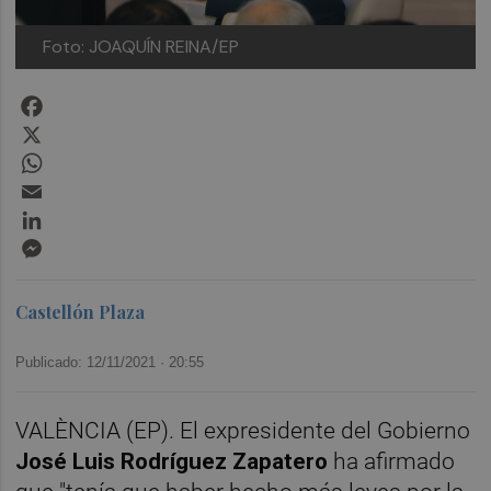
Foto: JOAQUÍN REINA/EP
Facebook
X
WhatsApp
Email
LinkedIn
Messenger
Castellón Plaza
Publicado: 12/11/2021 ·
20:55
VALÈNCIA (EP). El expresidente del Gobierno
José Luis Rodríguez Zapatero
ha afirmado