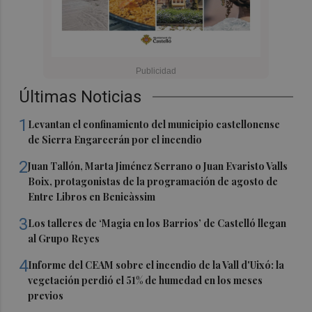
Últimas Noticias
1
Levantan el confinamiento del municipio castellonense
de Sierra Engarcerán por el incendio
2
Juan Tallón, Marta Jiménez Serrano o Juan Evaristo Valls
Boix, protagonistas de la programación de agosto de
Entre Libros en Benicàssim
3
Los talleres de ‘Magia en los Barrios’ de Castelló llegan
al Grupo Reyes
4
Informe del CEAM sobre el incendio de la Vall d'Uixó: la
vegetación perdió el 51% de humedad en los meses
previos