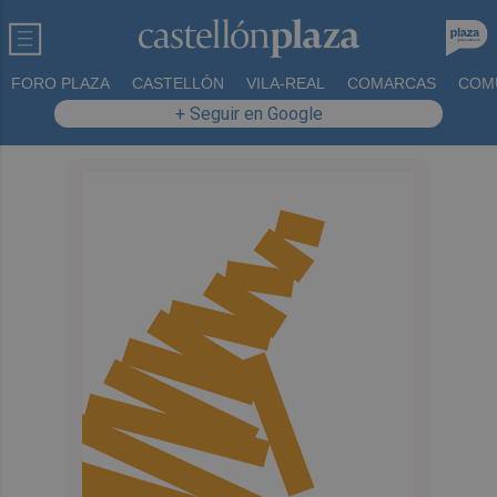
FORO PLAZA
CASTELLÓN
VILA-REAL
COMARCAS
COM
+ Seguir en Google