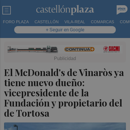
FORO PLAZA
CASTELLÓN
VILA-REAL
COMARCAS
COM
+ Seguir en Google
El McDonald's de Vinaròs ya
tiene nuevo dueño:
vicepresidente de la
Fundación y propietario del
de Tortosa