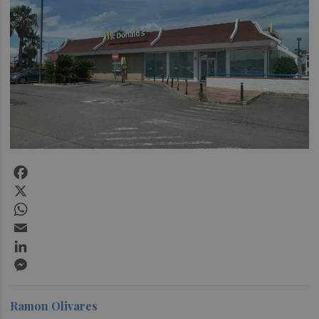
Facebook
X
WhatsApp
Email
LinkedIn
Messenger
Ramon Olivares