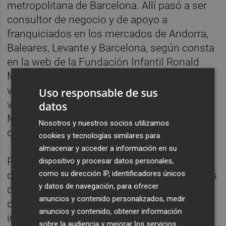
metropolitana de Barcelona. Allí pasó a ser
consultor de negocio y de apoyo a
franquiciados en los mercados de Andorra,
Baleares, Levante y Barcelona, según consta
en la web de la Fundación Infantil Ronald
McDonald, de cuyo patronato es
vicepresidente desde 2015. Además, es
Uso responsable de sus
voluntario de la primera Casa Ronald
datos
McDonald que se construyó en España
Nosotros y nuestros socios utilizamos
desde 2002, informa la misma web.
cookies y tecnologías similares para
almacenar y acceder a información en su
Posteriormente, en 2009, lanzó la franquicia
dispositivo y procesar datos personales,
como su dirección IP, identificadores únicos
de Tortosa, que en 2020 llegó a facturar más
y datos de navegación, para ofrecer
de 2 millones de euros, ligeramente por
anuncios y contenido personalizados, medir
debajo del ejercicio anterior, debido a la
anuncios y contenido, obtener información
incidencia de la pandemia. Ahora, sumará
sobre la audiencia y mejorar los servicios.