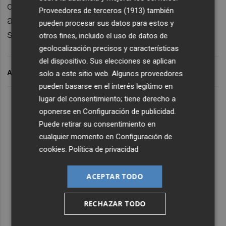
con la de Vinaròs, que reabrirá tras casi un
Proveedores de terceros (1913)
también
año cerrada y 20 previos de trayectoria, una
pueden procesar sus datos para estos y
segunda franquicia a su cartera.
otros fines, incluido el uso de datos de
geolocalización precisos y características
del dispositivo. Sus elecciones se aplican
ARCHIVADO EN
solo a este sitio web. Algunos proveedores
pueden basarse en el interés legítimo en
lugar del consentimiento; tiene derecho a
oponerse en
Configuración de publicidad
.
Puede retirar su consentimiento en
cualquier momento en
Configuración de
cookies
.
Política de privacidad
ACEPTAR TODO
RECHAZAR TODO