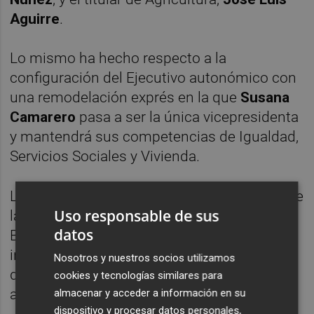
Aguirre
.
Lo mismo ha hecho respecto a la
configuración del Ejecutivo autonómico con
una remodelación exprés en la que
Susana
Camarero
pasa a ser la única vicepresidenta
y mantendrá sus competencias de Igualdad,
Servicios Sociales y Vivienda.
Las consellerias se reducen de 10 a 9 porque
Uso responsable de sus
la de Cultura y Deporte que dirigía Vicente
datos
Barrera se disgrega: Cultura pasa a
integrarse en el departamento de Educación
Nosotros y nuestros socios utilizamos
que lidera José Antonio Rovira y Deportes la
cookies y tecnologías similares para
asume Carlos Mazón desde la Presidencia.
almacenar y acceder a información en su
dispositivo y procesar datos personales,