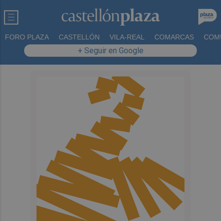
FORO PLAZA
CASTELLÓN
VILA-REAL
COMARCAS
COM
+ Seguir en Google