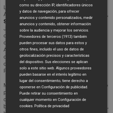
como su dirección IP, identificadores únicos
La hasta ahora consellera de Medio
y datos de navegación, para ofrecer
Ambiente, Agua, Infraestructuras y Territorio,
anuncios y contenido personalizados, medir
Salomé Pradas
, pasará a estar al frente de
anuncios y contenido, obtener información
Justicia e Interior. Su lugar en Territorio lo
sobre la audiencia y mejorar los servicios.
ocupará
Vicente Martínez Mus,
actual
Proveedores de terceros (1913)
también
director general de Costas, Puertos y
pueden procesar sus datos para estos y
Aeropuertos. Mientras,
Miguel Barrachina
otros fines, incluido el uso de datos de
geolocalización precisos y características
deja la portavocía del PP en Les Corts y será
del dispositivo. Sus elecciones se aplican
conseller de Agricultura, Agua, Ganadería y
solo a este sitio web. Algunos proveedores
Pesca.
pueden basarse en el interés legítimo en
lugar del consentimiento; tiene derecho a
Mazón ha asegurado que no se le ha pasado
oponerse en
Configuración de publicidad
.
por la cabeza mantener a alguno de los tres
Puede retirar su consentimiento en
consellers de Vox, porque a pesar de tener
cualquier momento en
Configuración de
buena relación con ellos y valorar su gestión,
cookies
.
Política de privacidad