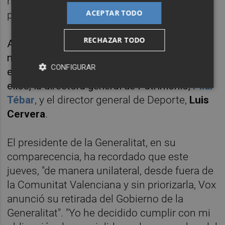
han asumido la decisión adoptada por su
ACEPTAR TODO
partido.
RECHAZAR TODO
Aun así, ha admitido, como se preveía, que
mantendrá a algunos de los altos cargos de
CONFIGURAR
este partido y que no son militantes. Entre
ellos, la directora general de Patrimonio,
Pilar
Tébar
, y el director general de Deporte,
Luis
Cervera
.
El presidente de la Generalitat, en su
comparecencia, ha recordado que este
jueves, "de manera unilateral, desde fuera de
la Comunitat Valenciana y sin priorizarla, Vox
anunció su retirada del Gobierno de la
Generalitat". "Yo he decidido cumplir con mi