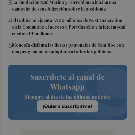
3
La Fundación Azul Marino y Torreblanca inician una
campaña de sensibilización sobre la posidonia
4
El Gobierno ejecuta 7.200 millones de Next Generation
en la Comunitat: el acceso a PortCastelló y la intermodal
reciben 191 millones
5
Moncofa disfruta las fiestas patronales de Sant Roc con
una programación adaptada a todos los públicos
Suscríbete al canal de
Whatsapp
Siempre al día de las últimas noticias
¡Quiero suscribirme!