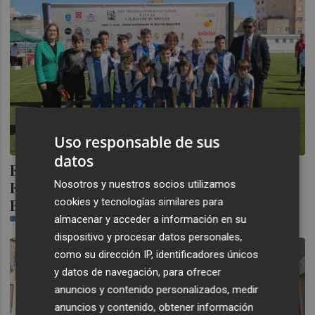
Uso responsable de sus
datos
El Espanyol vence en el Trofeo Fallas de
Fútbol de Burriana, seguido del Villarreal,
Nosotros y nuestros socios utilizamos
Barcelona y Betis
cookies y tecnologías similares para
CASTELLÓN PLAZA
almacenar y acceder a información en su
dispositivo y procesar datos personales,
como su dirección IP, identificadores únicos
y datos de navegación, para ofrecer
anuncios y contenido personalizados, medir
anuncios y contenido, obtener información