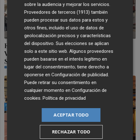
sobre la audiencia y mejorar los servicios.
Proveedores de terceros (1913)
también
pueden procesar sus datos para estos y
otros fines, incluido el uso de datos de
geolocalización precisos y características
del dispositivo. Sus elecciones se aplican
Escuadras romanas toman las calles de
solo a este sitio web. Algunos proveedores
Vila-real como preludio de la Semana
pueden basarse en el interés legítimo en
Santa
lugar del consentimiento; tiene derecho a
CASTELLÓN PLAZA
oponerse en
Configuración de publicidad
.
Puede retirar su consentimiento en
cualquier momento en
Configuración de
cookies
.
Política de privacidad
ACEPTAR TODO
RECHAZAR TODO