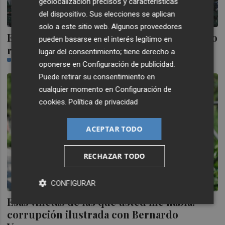
geolocalización precisos y características
del dispositivo. Sus elecciones se aplican
solo a este sitio web. Algunos proveedores
El derbi ante el Hércules, declarado de alto
pueden basarse en el interés legítimo en
riesgo
lugar del consentimiento; tiene derecho a
ÓSCAR MANTECA | OMID SOKOUT
oponerse en
Configuración de publicidad
.
Puede retirar su consentimiento en
cualquier momento en
Configuración de
cookies
.
Política de privacidad
ACEPTAR TODO
RECHAZAR TODO
CONFIGURAR
Esas viñetas de las que usted me habla:
corrupción ilustrada con Bernardo