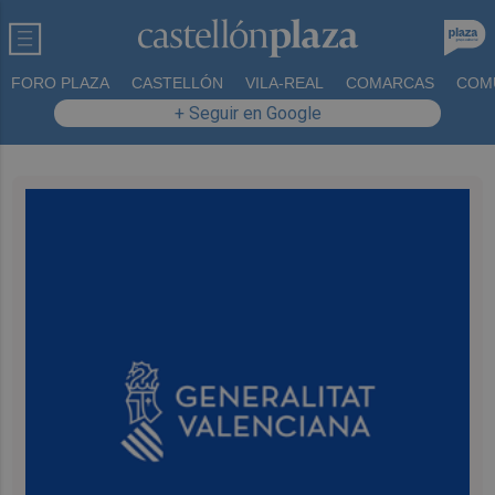
FORO PLAZA
CASTELLÓN
VILA-REAL
COMARCAS
COM
+ Seguir en Google