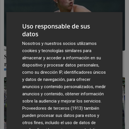
Uso responsable de sus
datos
Nosotros y nuestros socios utilizamos
cookies y tecnologías similares para
Sorribes se despide de Miami en segunda
almacenar y acceder a información en su
ronda tras caer ante Vekic por 6-3, 6-3
dispositivo y procesar datos personales,
OMID SOKOUT
como su dirección IP, identificadores únicos
y datos de navegación, para ofrecer
anuncios y contenido personalizados, medir
anuncios y contenido, obtener información
sobre la audiencia y mejorar los servicios.
Proveedores de terceros (1913)
también
pueden procesar sus datos para estos y
otros fines, incluido el uso de datos de