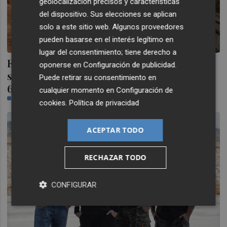
geolocalización precisos y características
del dispositivo. Sus elecciones se aplican
solo a este sitio web. Algunos proveedores
pueden basarse en el interés legítimo en
lugar del consentimiento; tiene derecho a
Enysa construirá las instalaciones de
oponerse en
Configuración de publicidad
.
seguridad de la vía de Sagunt a Teruel por
Puede retirar su consentimiento en
6,5 millones
cualquier momento en
Configuración de
RAMON OLIVARES
cookies
.
Política de privacidad
ACEPTAR TODO
RECHAZAR TODO
CONFIGURAR