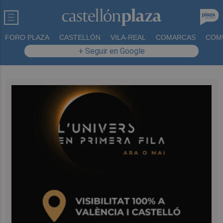
FORO PLAZA
CASTELLÓN
VILA-REAL
COMARCAS
COM
+ Seguir en Google