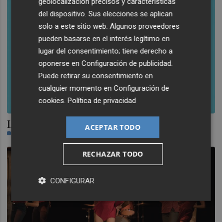
geolocalización precisos y características
del dispositivo. Sus elecciones se aplican
solo a este sitio web. Algunos proveedores
pueden basarse en el interés legítimo en
lugar del consentimiento; tiene derecho a
oponerse en
Configuración de publicidad
.
Puede retirar su consentimiento en
cualquier momento en
Configuración de
cookies
.
Política de privacidad
La música infantil és droga dura
ACEPTAR TODO
VICENT MARCO
RECHAZAR TODO
CONFIGURAR