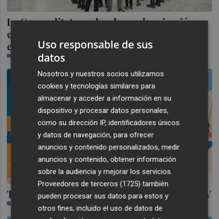
La Generalitat ayuda a la modernización y
equipamiento de los museos con 700.000
Uso responsable de sus
euros
datos
CASTELLÓN PLAZA
Nosotros y nuestros socios utilizamos
cookies y tecnologías similares para
almacenar y acceder a información en su
dispositivo y procesar datos personales,
como su dirección IP, identificadores únicos
y datos de navegación, para ofrecer
anuncios y contenido personalizados, medir
anuncios y contenido, obtener información
sobre la audiencia y mejorar los servicios.
Proveedores de terceros (1725)
también
Tania Vicedo firma la nueva imagen de APIV
pueden procesar sus datos para estos y
C. G.
otros fines, incluido el uso de datos de