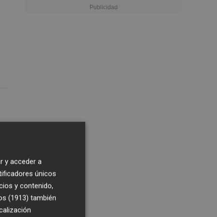
r y acceder a
tificadores únicos
cios y contenido,
os (1913)
también
calización