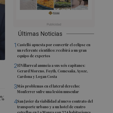
Últimas Noticias
1
Castelló apuesta por convertir el eclipse en
un referente científico: recibirá a un gran
equipo de expertos
2
El Villarreal anuncia a sus seis capitanes:
Gerard Moreno, Foyth, Comesaña, Ayoze,
Cardona y Logan Costa
3
Más problemas en el lateral derecho:
Monferrer sufre una lesión muscular
0%
4
San Javier da viabilidad al nuevo contrato del
transporte urbano y a un hotel de cuatro
estrellas en La Manga con 324 habitaciones