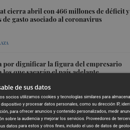
t cierra abril con 466 millones de déficit y
s de gasto asociado al coronavirus
LAZA
 por dignificar la figura del empresario
 los que sacarán el país adelante
able de sus datos
LAZA
os socios utilizamos cookies y tecnologías similares para almacena
dispositivo y procesar datos personales, como su dirección IP, iden
ción, para ofrecer anuncios y contenido personalizados, medir anun
 covid-19 de Castelló se reparte en dos
n sobre la audiencia y mejorar los servicios.
Proveedores de tercer
ispara las solicitudes de PCR en Gran Vía
s datos para estos y otros fines, incluido el uso de datos de geolo