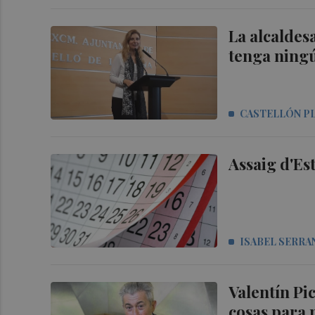
La alcaldes
tenga ningú
CASTELLÓN P
Assaig d'Es
ISABEL SERRA
Valentín Pi
cosas para 