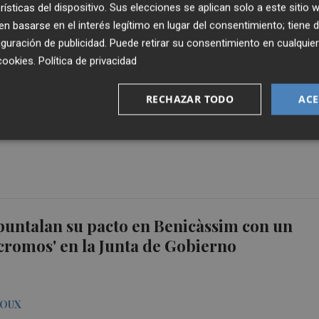
rísticas del dispositivo. Sus elecciones se aplican solo a este sitio
 basarse en el interés legítimo en lugar del consentimiento; tiene 
guración de publicidad
. Puede retirar su consentimiento en cualqu
RES
cookies
.
Política de privacidad
00 autónomos castellonenses cobran la
RECHAZAR TODO
ACE
l en junio, pero no son ni la mitad
apuntalan su pacto en Benicàssim con un
cromos' en la Junta de Gobierno
EOUX