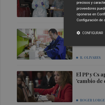
precisos y caracte
proveedores pueden
oponerse en
Confi
RAMON OLIVA
Configuración de 
Más de 18.0
CONFIGURAR
ayuda estata
R. OLIVARES
El PP y Cs 
'cambio de 
ROGER LORG