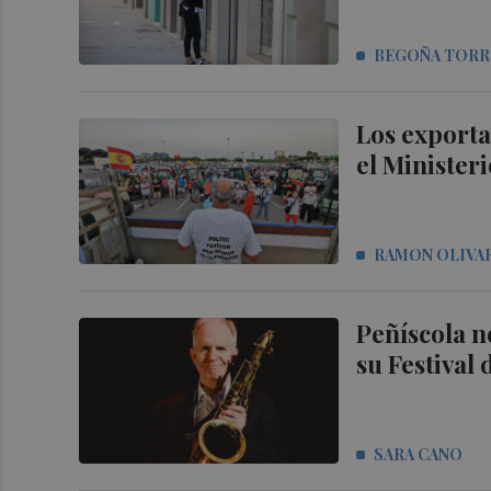
BEGOÑA TORR
Los exporta
el Ministeri
RAMON OLIVA
Peñíscola n
su Festival
SARA CANO