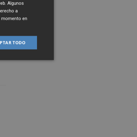
 web. Algunos
derecho a
ier momento en
PTAR TODO