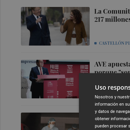
La Comunita
217 millone
CASTELLÓN P
AVE apuesta
porque "son
Uso respons
CASTELLÓN P
Nosotros y nuestr
información en su 
y datos de navega
El brote de
obtener informació
barrios y d
pueden procesar su