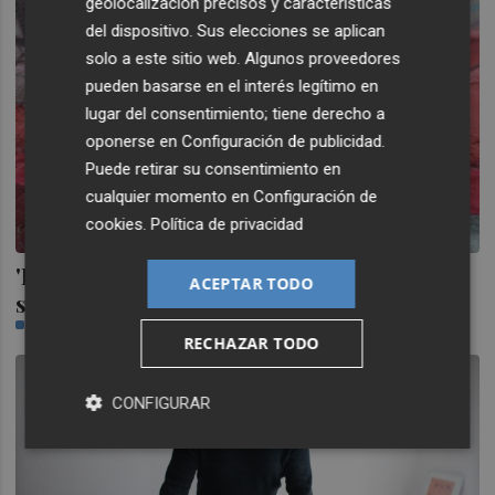
geolocalización precisos y características
del dispositivo. Sus elecciones se aplican
solo a este sitio web. Algunos proveedores
pueden basarse en el interés legítimo en
lugar del consentimiento; tiene derecho a
oponerse en
Configuración de publicidad
.
Puede retirar su consentimiento en
cualquier momento en
Configuración de
cookies
.
Política de privacidad
'EL·LE(s)', la primera colección de viñetas
ACEPTAR TODO
sobre identidad de género
FERNANDO MORALES
RECHAZAR TODO
CONFIGURAR