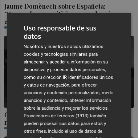
Jaume Domènech sobre Españeta:
"Recuerdo su positivismo, su alegría y su
energía
Uso responsable de sus
CASTELLÓN PLAZA
datos
Nosotros y nuestros socios utilizamos
cookies y tecnologías similares para
almacenar y acceder a información en su
dispositivo y procesar datos personales,
como su dirección IP, identificadores únicos
y datos de navegación, para ofrecer
anuncios y contenido personalizados, medir
anuncios y contenido, obtener información
sobre la audiencia y mejorar los servicios.
Gustavo Ramírez: "Más que ayuda,
Proveedores de terceros (1913)
también
necesitamos trabajar mucho
pueden procesar sus datos para estos y
MARTA GISBERT
otros fines, incluido el uso de datos de