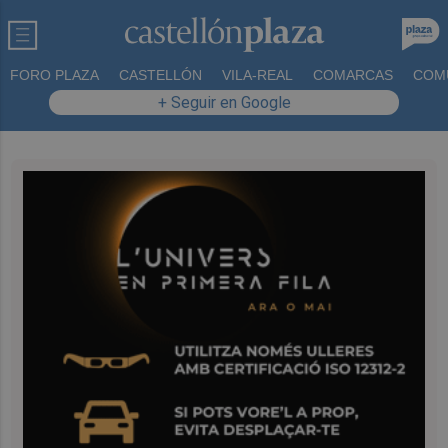
FORO PLAZA
CASTELLÓN
VILA-REAL
COMARCAS
COM
+ Seguir en Google