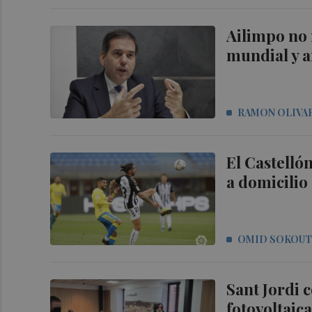
Ailimpo no r
mundial y 
RAMON OLIVA
El Castellón
a domicilio 
OMID SOKOU
Sant Jordi 
fotovoltaica