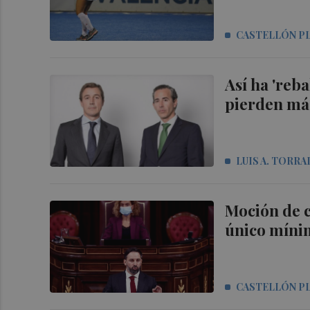
CASTELLÓN P
Así ha 'reb
pierden más
LUIS A. TORRA
Moción de c
único míni
CASTELLÓN P