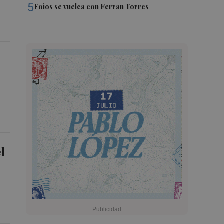
5
Foios se vuelca con Ferran Torres
l