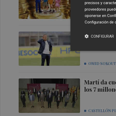
precisos y caracte
proveedores pueden
oponerse en
Confi
LUIS A. TORRA
Configuración de 
Cano: "Un g
CONFIGURAR
OMID SOKOU
Martí da cu
los 7 millo
CASTELLÓN P