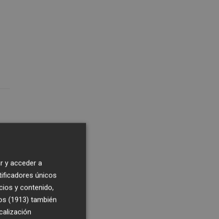
r y acceder a
tificadores únicos
cios y contenido,
os (1913)
también
calización