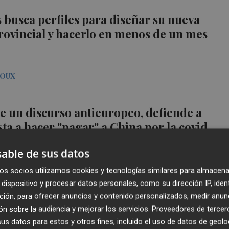
busca perfiles para diseñar su nueva
rovincial y hacerlo en menos de un mes
EOUX
e un discurso antieuropeo, defiende a
ta a hacer "pagar" a China por la covid
able de sus datos
LAZA
os socios utilizamos cookies y tecnologías similares para almacena
dispositivo y procesar datos personales, como su dirección IP, iden
ción, para ofrecer anuncios y contenido personalizados, medir anun
s españolas rozan el billón de euros en
n sobre la audiencia y mejorar los servicios.
Proveedores de tercer
efectivo por el 'efecto coronavirus'
s datos para estos y otros fines, incluido el uso de datos de geolo