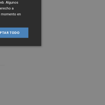
 web. Algunos
derecho a
ier momento en
PTAR TODO