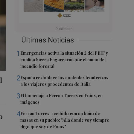
Últimas Noticias
1
Emergencias activa la situación 2 del PEIF y
confina Sierra Engarcerán por el humo del
incendio forestal
2
España restablece los controles fronterizos
l
a los viajeros procedentes de Italia
3
El homenaje a Ferran Torres en Foios, en
imágenes
4
Ferran Torres, recibido con un baño de
o
masas en su pueblo: "Allá donde voy siempre
digo que soy de Foios"