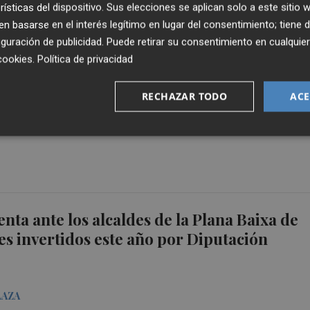
rísticas del dispositivo. Sus elecciones se aplican solo a este sitio
 basarse en el interés legítimo en lugar del consentimiento; tiene 
guración de publicidad
. Puede retirar su consentimiento en cualqu
LBA
cookies
.
Política de privacidad
olazo y un error nos han condenado
RECHAZAR TODO
ACE
T
enta ante los alcaldes de la Plana Baixa de
nes invertidos este año por Diputación
LAZA