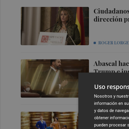
Ciudadanos 
dirección p
ROGER LORG
Abascal hac
Trump e ins
Uso respons
CASTELLÓN P
Nosotros y nuestr
información en su 
y datos de navega
Las familia
obtener informació
depósitos y 
pueden procesar su