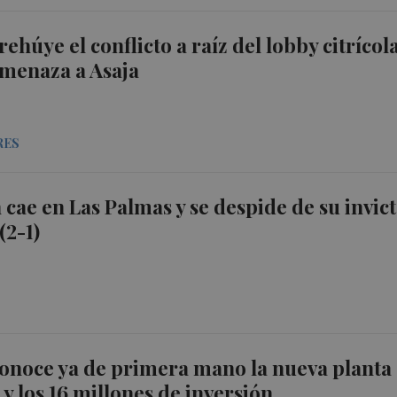
ehúye el conflicto a raíz del lobby citrícol
amenaza a Asaja
RES
 cae en Las Palmas y se despide de su invic
(2-1)
T
conoce ya de primera mano la nueva planta
 y los 16 millones de inversión