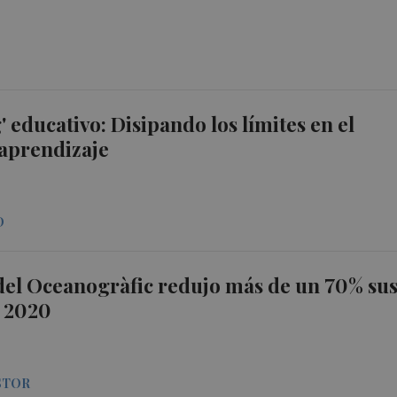
' educativo: Disipando los límites en el
 aprendizaje
D
del Oceanogràfic redujo más de un 70% su
n 2020
STOR