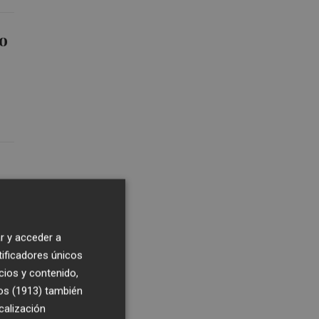
mo
rd
r y acceder a
tificadores únicos
cios y contenido,
os (1913)
también
calización