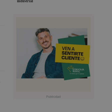
industrial
s