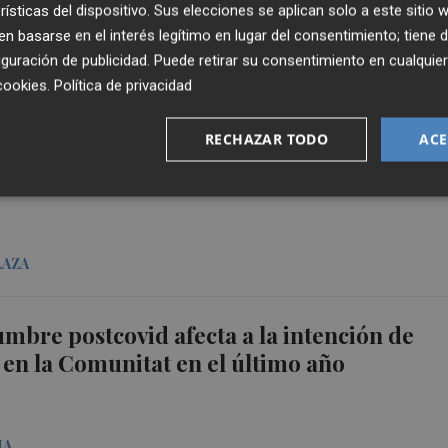
rísticas del dispositivo. Sus elecciones se aplican solo a este sitio
 basarse en el interés legítimo en lugar del consentimiento; tiene 
guración de publicidad
. Puede retirar su consentimiento en cualqu
LAZA
cookies
.
Política de privacidad
RECHAZAR TODO
ACE
lló cierra el fichaje del pívot bosnio Njego
LAZA
umbre postcovid afecta a la intención de
n la Comunitat en el último año
IA