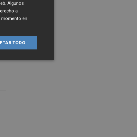
 web. Algunos
derecho a
ier momento en
PTAR TODO
s