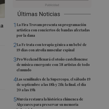
Últimas Noticias
ña
1
La Fira Trovam presenta su programación
artística con conciertos de bandas afectadas
por la dana
2
La Fe trata con terapia génica a un bebé de
19 días con atrofia muscular espinal
3
Pro Weekend llenará el otoño castellonense
de música emergente con 38 artistas de todo
el mundo
4
Las semifinales de la Supercopa, el sábado 19
de septiembre a las 18h y 21h; la final, el día
20 a las 19h
5
Murcia restaura la histórica chimenea de
Algezares para preservar su memoria