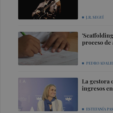
J.R. SEGUÍ
'Scaffolding
proceso de
PEDRO ADALI
La gestora 
ingresos e
ESTEFANÍA PA