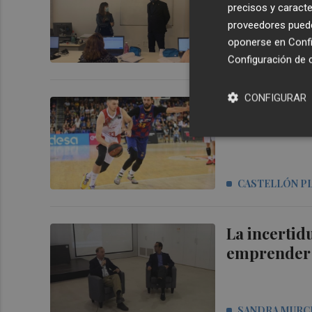
precisos y caracte
proveedores pueden
oponerse en
Confi
CASTELLÓN P
Configuración de 
CONFIGURAR
El TAU Caste
Sikiras
CASTELLÓN P
La incertid
emprender e
SANDRA MURC