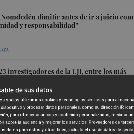
a Nomdedéu dimitir antes de ir a juicio co
gnidad y responsabilidad"
LAZA
23 investigadores de la UJI, entre los más
del mundo según la Universidad de Stanfo
able de sus datos
os socios utilizamos cookies y tecnologías similares para almacena
LAZA
dispositivo y procesar datos personales, como su dirección IP, iden
ción, para ofrecer anuncios y contenido personalizados, medir anun
n sobre la audiencia y mejorar los servicios.
Proveedores de tercer
Económica lanza un curso de Atención
s datos para estos y otros fines, incluido el uso de datos de geolo
ria en Lucena del Cid