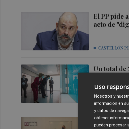
El PP pide 
acto de "di
CASTELLÓN P
Un total de 
destacados 
Uso respons
Nosotros y nuestr
CASTELLÓN P
información en su 
y datos de navega
obtener informació
Promoción 
pueden procesar su
Sociosanita