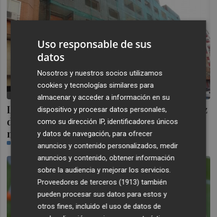
Uso responsable de sus
datos
Nosotros y nuestros socios utilizamos
cookies y tecnologías similares para
almacenar y acceder a información en su
La rehabilitación del edificio de Santa Cruz
dispositivo y procesar datos personales,
de Tenerife de Castelló arrancará a
como su dirección IP, identificadores únicos
mediados de mayo
y datos de navegación, para ofrecer
CASTELLÓN PLAZA
anuncios y contenido personalizados, medir
anuncios y contenido, obtener información
sobre la audiencia y mejorar los servicios.
Proveedores de terceros (1913)
también
pueden procesar sus datos para estos y
otros fines, incluido el uso de datos de