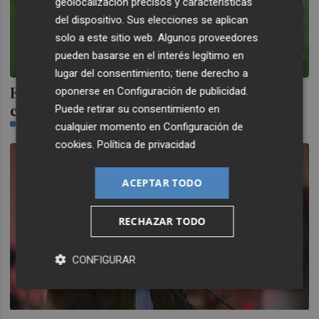
geolocalización precisos y características
del dispositivo. Sus elecciones se aplican
solo a este sitio web. Algunos proveedores
pueden basarse en el interés legítimo en
lugar del consentimiento; tiene derecho a
El Villarreal ganó en tres de las últimas
oponerse en
Configuración de publicidad
.
cuatro visitas del Valencia a La Cerámica
Puede retirar su consentimiento en
CASTELLÓN PLAZA
cualquier momento en
Configuración de
cookies
.
Política de privacidad
ACEPTAR TODO
RECHAZAR TODO
CONFIGURAR